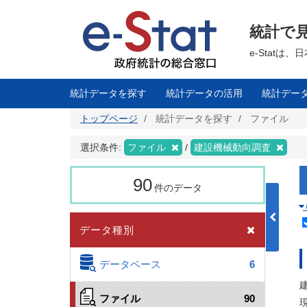
メ
イ
ン
統計で
コ
ン
テ
e-Stat
ン
ツ
に
移
統計データを探す
統計データの活用
統計デー
動
トップページ
統計データを探す
ファイル
選択条件:
ファイル
建設機械動向調査
90
件のデータ
データ種別
データベース
6
ファイル
90