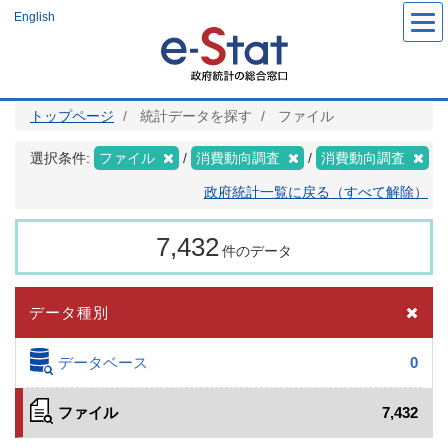
メ
English
イ
ン
コ
ン
テ
ン
ツ
トップページ
統計データを探す
ファイル
に
移
動
選択条件:
ファイル
消費動向調査
消費動向調査
政府統計一覧に戻る（すべて解除）
7,432
件のデータ
データ種別
データベース
0
ファイル
7,432