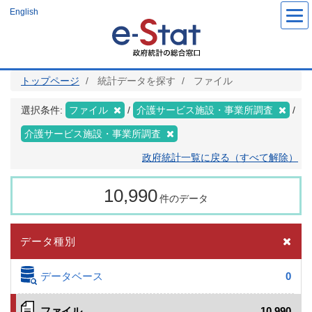
メ
English
イ
ン
コ
ン
テ
ン
ツ
トップページ
統計データを探す
ファイル
に
移
動
選択条件:
ファイル
介護サービス施設・事業所調査
介護サービス施設・事業所調査
政府統計一覧に戻る（すべて解除）
10,990
件のデータ
データ種別
データベース
0
ファイル
10,990