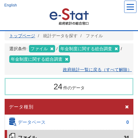
メ
English
イ
ン
コ
ン
テ
ン
ツ
トップページ
統計データを探す
ファイル
に
移
動
選択条件:
ファイル
年金制度に関する総合調査
年金制度に関する総合調査
政府統計一覧に戻る（すべて解除）
24
件のデータ
データ種別
データベース
0
ファイル
24