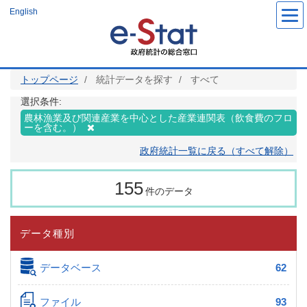
メ
English
イ
ン
コ
ン
テ
ン
ツ
トップページ
統計データを探す
すべて
に
移
動
選択条件:
農林漁業及び関連産業を中心とした産業連関表（飲食費のフロ
ーを含む。）
政府統計一覧に戻る（すべて解除）
155
件のデータ
データ種別
データベース
62
ファイル
93