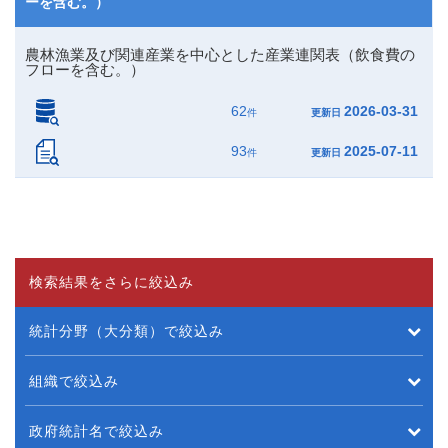
ーを含む。）
農林漁業及び関連産業を中心とした産業連関表（飲食費の
フローを含む。）
62
2026-03-31
件
更新日
93
2025-07-11
件
更新日
検索結果をさらに絞込み
統計分野（大分類）で絞込み
組織で絞込み
政府統計名で絞込み