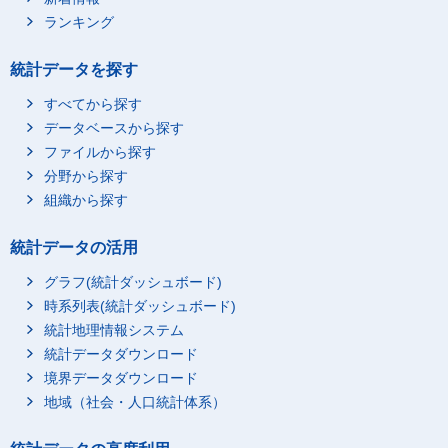
北海道 深川市
2,192.6
ランキング
北海道 富良野市
2,386.7
北海道 登別市
2,339.8
統計データを探す
北海道 恵庭市
2,391.8
すべてから探す
北海道 伊達市
2,319.2
データベースから探す
北海道 北広島市
2,847.8
ファイルから探す
北海道 石狩市
2,564.3
分野から探す
組織から探す
北海道 北斗市
2,143.8
北海道 当別町
2,241.0
統計データの活用
北海道 新篠津村
2,086.8
グラフ(統計ダッシュボード)
北海道 松前町
2,139.3
時系列表(統計ダッシュボード)
北海道 福島町
2,198.4
統計地理情報システム
北海道 知内町
1,993.6
統計データダウンロード
北海道 木古内町
2,215.2
境界データダウンロード
北海道 七飯町
2,276.9
地域（社会・人口統計体系）
北海道 鹿部町
1,801.8