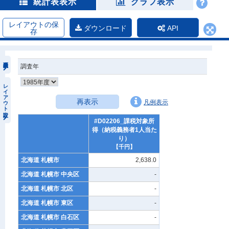
統計表表示
グラフ表示
レイアウトの保
ダウンロード
API
存
調査年
レイアウト設定
再表示
凡例表示
#D02206_課税対象所
得（納税義務者1人当た
り）
【千円】
北海道 札幌市
2,638.0
北海道 札幌市 中央区
-
北海道 札幌市 北区
-
北海道 札幌市 東区
-
北海道 札幌市 白石区
-