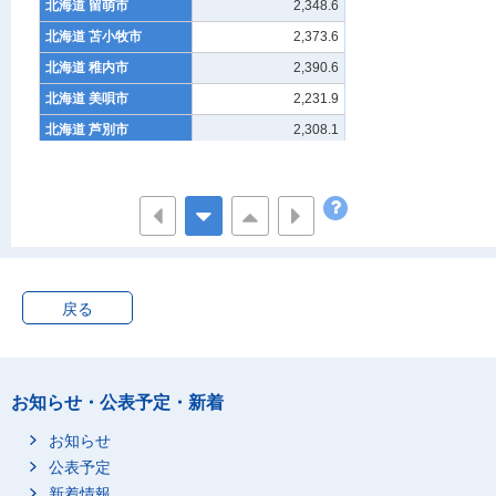
北海道 留萌市
2,348.6
北海道 苫小牧市
2,373.6
北海道 稚内市
2,390.6
北海道 美唄市
2,231.9
北海道 芦別市
2,308.1
北海道 江別市
2,610.5
北海道 赤平市
2,227.6
北海道 紋別市
2,247.9
北海道 士別市
2,198.9
北海道 名寄市
2,193.9
戻る
北海道 三笠市
2,066.3
北海道 根室市
2,282.0
北海道 千歳市
2,425.3
お知らせ・公表予定・新着
北海道 滝川市
2,382.7
北海道 砂川市
お知らせ
2,446.0
公表予定
北海道 歌志内市
2,349.2
新着情報