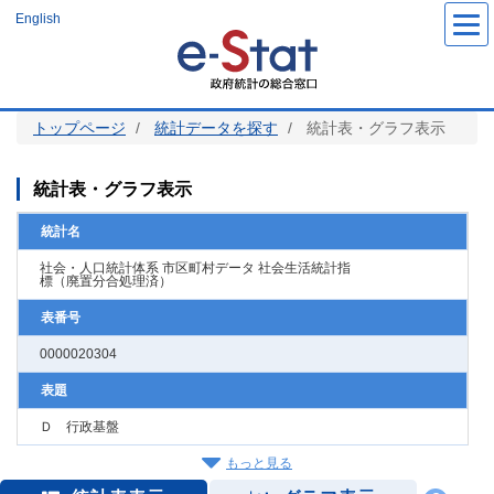
メ
English
イ
ン
コ
ン
テ
ン
ツ
トップページ
統計データを探す
統計表・グラフ表示
に
移
動
統計表・グラフ表示
統計名
社会・人口統計体系 市区町村データ 社会生活統計指
標（廃置分合処理済）
表番号
0000020304
表題
Ｄ 行政基盤
もっと見る