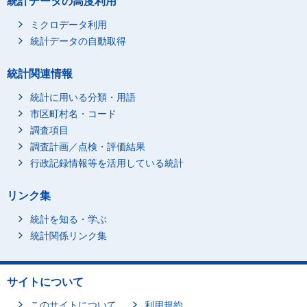
統計データの高度利用
北海道 森町
1,960.0
北海道 八雲町
2,092.4
ミクロデータ利用
統計データの自動取得
北海道 長万部町
2,184.0
北海道 江差町
2,335.4
統計関連情報
北海道 上ノ国町
1,976.5
統計に用いる分類・用語
北海道 厚沢部町
2,364.1
市区町村名・コード
北海道 乙部町
2,126.4
調査項目
北海道 奥尻町
2,305.2
調査計画／点検・評価結果
北海道 今金町
2,220.2
行政記録情報等を活用している統計
北海道 せたな町
2,159.5
リンク集
北海道 島牧村
2,152.5
北海道 寿都町
2,196.3
統計を知る・学ぶ
北海道 黒松内町
2,267.9
統計関係リンク集
北海道 蘭越町
2,161.4
北海道 ニセコ町
2,053.5
サイトについて
北海道 真狩村
2,268.6
このサイトについて
利用規約