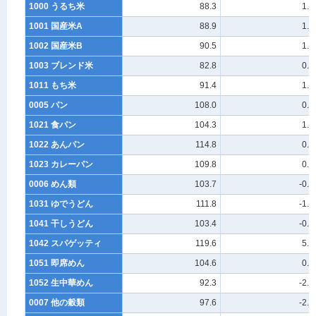
1000 うるち米
88.3
1.0
1001 国産米A
88.9
1.8
1002 国産米B
90.5
1.0
1003 ブレンド米
82.8
0.2
1011 もち米
91.4
1.6
0005 パン
108.0
0.9
1021 食パン
104.3
1.1
1022 あんパン
114.8
0.7
1023 カレーパン
109.8
0.9
0006 めん類
103.7
-0.3
1031 ゆでうどん
111.8
-1.7
1041 干しうどん
103.4
-0.5
1042 スパゲッティ
119.6
5.9
1051 即席めん
104.6
0.8
1052 生中華めん
92.3
-2.3
0007 他の穀類
97.6
-2.7