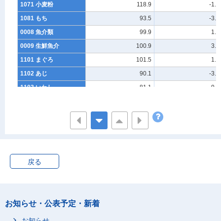
1071 小麦粉
118.9
-1.2
1081 もち
93.5
-3.1
0008 魚介類
99.9
1.8
0009 生鮮魚介
100.9
3.1
1101 まぐろ
101.5
1.1
1102 あじ
90.1
-3.2
1103 いわし
81.1
9.4
1104 かつお
***
***
1105 かれい
101.9
1.0
1106 さけ
110.3
4.0
1107 さば
85.3
-10.5
1108 さんま
91.8
7.2
戻る
1110 たい
96.6
0.2
1111 ぶり
95.1
1.6
1112 いか
70.9
2.0
お知らせ・公表予定・新着
1113 たこ
122.8
4.3
お知らせ