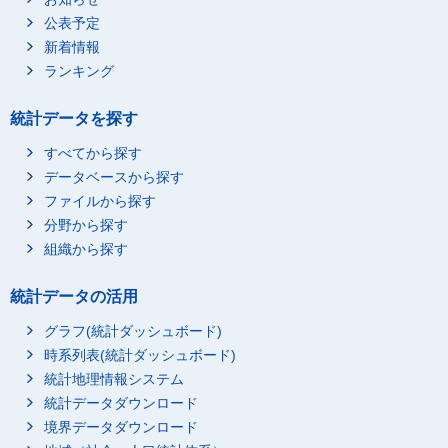
1114 えび
98.2
2.8
公表予定
1131 あさり
99.9
4.8
新着情報
1132 かき（貝）
116.9
2.4
ランキング
1133 ほたて貝
104.5
-2.5
統計データを探す
0010 塩干魚介
86.6
1.3
1141 塩さけ
90.9
4.2
すべてから探す
データベースから探す
1142 たらこ
79.8
-0.4
ファイルから探す
1143 しらす干し
90.4
-2.0
分野から探す
1144 干しあじ
89.8
3.7
組織から探す
1145 丸干しいわし
90.9
1.2
1146 煮干し
89.9
0.0
統計データの活用
1150 ししゃも
86.5
4.3
グラフ(統計ダッシュボード)
0011 魚肉練製品
111.2
-1.8
時系列表(統計ダッシュボード)
1151 揚げかまぼこ
118.8
-2.8
統計地理情報システム
1152 ちくわ
118.1
-0.1
統計データダウンロード
境界データダウンロード
1153 かまぼこ
100.9
-1.5