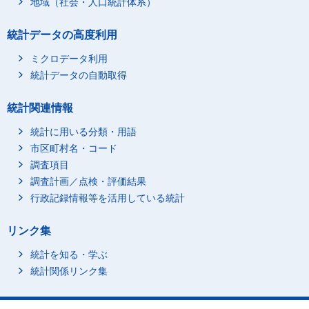
地域（社会・人口統計体系）
0012 他の魚介加工品
107.7
0.0
1161 かつお節
95.4
0.0
統計データの高度利用
1165 魚介漬物
121.7
1.0
ミクロデータ利用
1166 魚介つくだ煮
99.0
-0.1
統計データの自動取得
1173 魚介缶詰
97.2
-2.0
1163 塩辛
101.4
1.2
統計関連情報
0013 肉類
101.2
0.1
統計に用いる分類・用語
0014 生鮮肉
101.7
0.6
市区町村名・コード
1201 牛肉A
98.8
1.0
調査項目
1203 牛肉B
100.0
1.8
調査計画／点検・評価結果
行政記録情報等を活用している統計
1211 豚肉A
99.0
0.7
1212 豚肉B
105.8
0.2
リンク集
1221 鶏肉
104.6
-0.4
統計を知る・学ぶ
1241 レバー
117.3
0.8
統計関係リンク集
0015 加工肉
99.2
-1.6
1252 ハム
104.4
-0.8