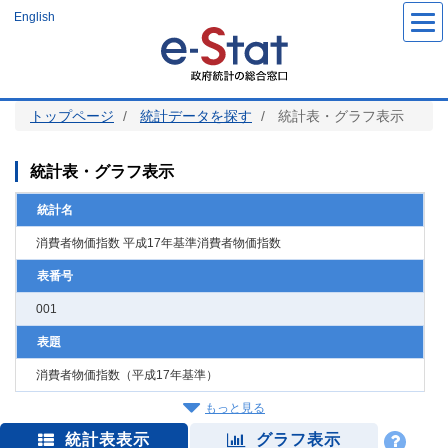
メ
English
イ
ン
コ
ン
テ
ン
ツ
トップページ
統計データを探す
統計表・グラフ表示
に
移
動
統計表・グラフ表示
統計名
消費者物価指数 平成17年基準消費者物価指数
表番号
001
表題
消費者物価指数（平成17年基準）
もっと見る
統計表表示
グラフ表示