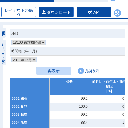
レイアウトの保
ダウンロード
API
存
地域
レイアウト設定
時間軸（年・月）
再表示
凡例表示
指数
前月比・前年比・前年
度比
【%】
0001 総合
99.1
0.2
0002 食料
100.0
0.3
0003 穀類
99.1
0.5
0004 米類
88.4
1.0