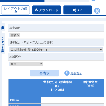
レイアウトの保
ダウンロード
API
存
表章項目
レイアウト設定
世帯区分（年次－二人以上の世帯）
地域区分
再表示
凡例表示
世帯数分布（抽出率調
集計世帯数
整）
【世帯】
【一万分比】
1985年
-
-