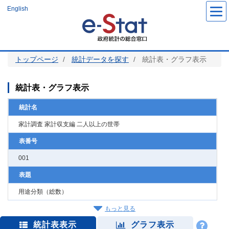
メ
English
イ
ン
コ
ン
テ
ン
ツ
トップページ
統計データを探す
統計表・グラフ表示
に
移
動
統計表・グラフ表示
統計名
家計調査 家計収支編 二人以上の世帯
表番号
001
表題
用途分類（総数）
もっと見る
統計表表示
グラフ表示