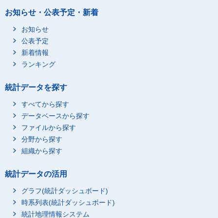
2018年
10,000
7,638
お知らせ・公表予定・新着
2019年
10,000
7,522
2020年
お知らせ
10,000
7,504
公表予定
2021年
10,000
7,424
新着情報
2022年
10,000
7,341
ランキング
2023年
10,000
7,259
2024年
10,000
7,237
統計データを探す
2025年
10,000
7,261
すべてから探す
データベースから探す
ファイルから探す
分野から探す
組織から探す
統計データの活用
グラフ(統計ダッシュボード)
時系列表(統計ダッシュボード)
統計地理情報システム