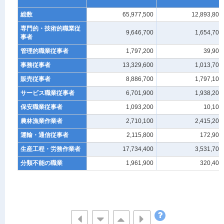
総数
65,977,500
12,893,800
専門的・技術的職業従
9,646,700
1,654,700
事者
管理的職業従事者
1,797,200
39,900
事務従事者
13,329,600
1,013,700
販売従事者
8,886,700
1,797,100
サービス職業従事者
6,701,900
1,938,200
保安職業従事者
1,093,200
10,100
農林漁業作業者
2,710,100
2,415,200
運輸・通信従事者
2,115,800
172,900
生産工程・労務作業者
17,734,400
3,531,700
分類不能の職業
1,961,900
320,400