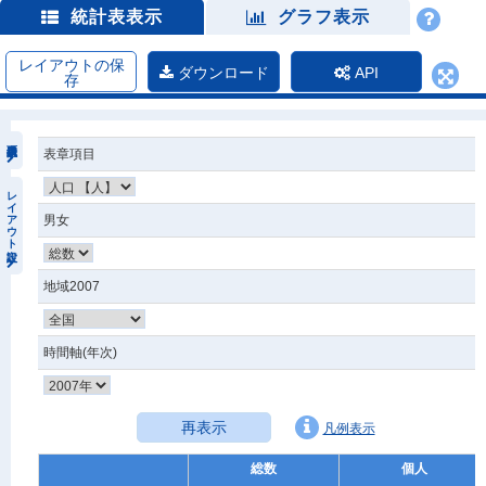
統計表表示
グラフ表示
レイアウトの保
ダウンロード
API
存
表章項目
レイアウト設定
男女
地域2007
時間軸(年次)
再表示
凡例表示
総数
個人