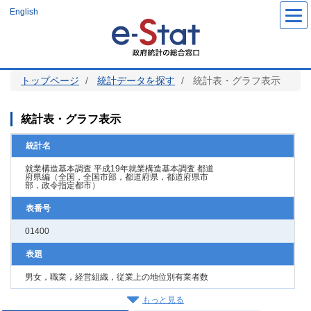
メ
English
イ
ン
コ
ン
テ
ン
ツ
トップページ
統計データを探す
統計表・グラフ表示
に
移
動
統計表・グラフ表示
統計名
就業構造基本調査 平成19年就業構造基本調査 都道
府県編（全国，全国市部，都道府県，都道府県市
部，政令指定都市）
表番号
01400
表題
男女，職業，経営組織，従業上の地位別有業者数
もっと見る