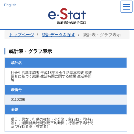
メ
English
イ
ン
コ
ン
テ
ン
ツ
トップページ
統計データを探す
統計表・グラフ表示
に
移
動
統計表・グラフ表示
統計名
社会生活基本調査 平成18年社会生活基本調査 調査
票Ｂに基づく結果 生活時間に関する結果 生活時間
編
表番号
0110206
表題
曜日，男女，行動の種類（小分類，主行動・同時行
動），週間就業時間別総平均時間，行動者平均時間
及び行動者率（有業者）