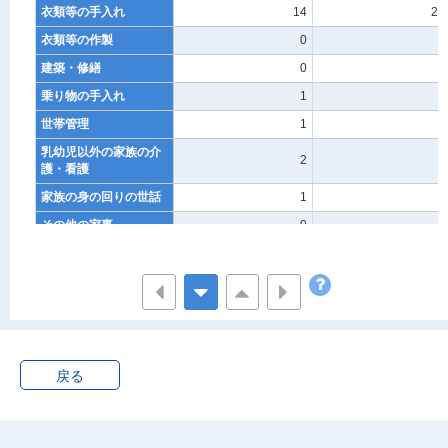
衣類等の手入れ
14
26
衣類等の作製
0
0
建築・修繕
0
0
乗り物の手入れ
1
0
世帯管理
1
1
乳幼児以外の家族の介
2
3
護・看護
家族の身の回りの世話
1
2
その他の家事
0
0
育児
13
18
乳幼児の介護・看護
0
0
乳幼児の身体の世話と
3
5
監督
乳幼児と遊ぶ
4
4
戻る
子供の付き添い等
0
1
子供の教育
2
3
子供の送迎移動
3
5