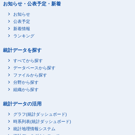
お知らせ・公表予定・新着
買い物・サービスの利
22
29
用
お知らせ
買い物
21
28
公表予定
公的サービスの利用
0
0
新着情報
ランキング
商業的サービスの利用
1
1
家事関連に伴う移動
9
13
統計データを探す
家事関連に伴う移動
9
13
すべてから探す
ボランティア活動関連
4
6
データベースから探す
ボランティア活動
4
5
ファイルから探す
ボランティア活動に伴
1
1
分野から探す
う移動
組織から探す
学業，学習・研究
15
46
学業
11
39
統計データの活用
学校での授業・その他
7
27
学校での行動
グラフ(統計ダッシュボード)
時系列表(統計ダッシュボード)
学校の宿題
1
5
統計地理情報システム
家庭教師による勉強，