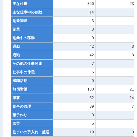
主な仕事
356
231
主な仕事中の移動
14
6
副業関連
3
3
副業
3
3
副業中の移動
0
0
通勤
42
33
通勤
42
33
その他の仕事関連
7
5
仕事中の休憩
6
5
求職活動
0
0
無償労働
130
212
家事
82
145
食事の管理
39
70
菓子作り
0
0
園芸
5
7
住まいの手入れ・整理
19
33