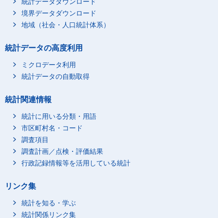
学習塾・予備校での勉
統計データダウンロード
0
0
強等
境界データダウンロード
学校での学習（学業）
地域（社会・人口統計体系）
0
0
中の休憩
通学
2
7
統計データの高度利用
学習・研究（学業以
4
7
ミクロデータ利用
外）
統計データの自動取得
学習・研究（学業以
4
7
外）
統計関連情報
個人的ケア
638
651
睡眠関連
統計に用いる分類・用語
458
460
市区町村名・コード
睡眠
455
458
調査項目
うたたね
1
0
調査計画／点検・評価結果
療養
2
2
行政記録情報等を活用している統計
身体的ケア
65
74
受診
2
4
リンク集
入浴（自分自身や家族
29
31
統計を知る・学ぶ
等が行うもの）
統計関係リンク集