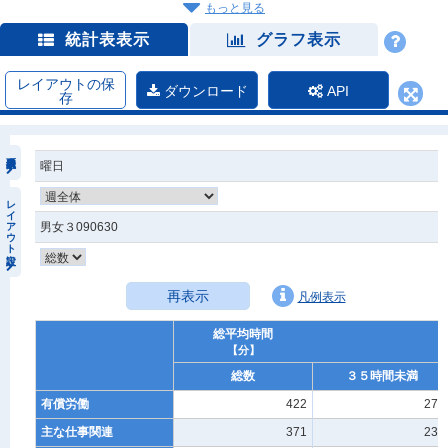
もっと見る
統計表表示
グラフ表示
レイアウトの保
ダウンロード
API
存
曜日
レイアウト設定
男女３090630
再表示
凡例表示
総平均時間
【分】
総数
３５時間未満
有償労働
422
278
主な仕事関連
371
237