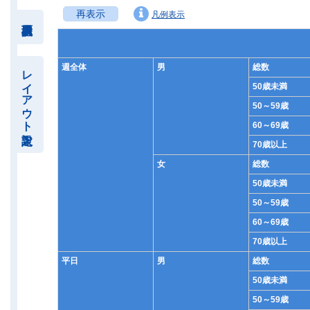
再表示
凡例表示
週全体
男
総数
レイアウト設定
50歳未満
50～59歳
60～69歳
70歳以上
女
総数
50歳未満
50～59歳
60～69歳
70歳以上
平日
男
総数
50歳未満
50～59歳