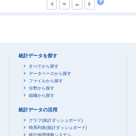
169
231
106
155
-
...
7
...
23
39
76
107
205
305
統計データを探す
-
...
すべてから探す
22
35
データベースから探す
ファイルから探す
31
46
分野から探す
152
223
組織から探す
統計データの活用
グラフ(統計ダッシュボード)
時系列表(統計ダッシュボード)
統計地理情報システム