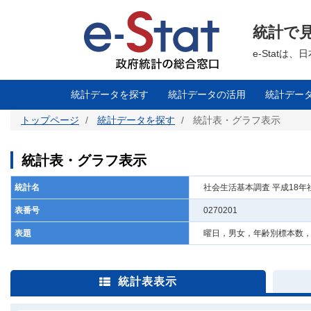
メ
イ
ン
統計で
コ
ン
テ
e-Stat
ン
ツ
に
移
統計データを探す
統計データの活用
統計デー
動
トップページ
統計データを探す
統計表・グラフ表示
統計表・グラフ表示
統計名
社会生活基本調査 平成18
表番号
0270201
表題
曜日，男女，年齢別標本数
統計表表示