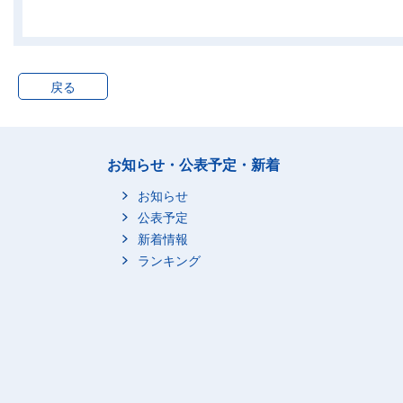
70歳以上
日曜日
男
総数
50歳未満
戻る
50～59歳
60～69歳
70歳以上
女
総数
お知らせ・公表予定・新着
50歳未満
お知らせ
50～59歳
公表予定
新着情報
60～69歳
ランキング
70歳以上