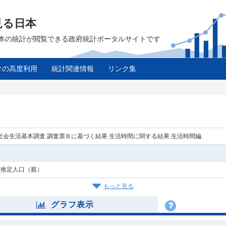
見る日本
は、日本の統計が閲覧できる政府統計ポータルサイトです
タの高度利用
統計関連情報
リンク集
年社会生活基本調査 調査票Ｂに基づく結果 生活時間に関する結果 生活時間編
，推定人口（親）
もっと見る
グラフ表示