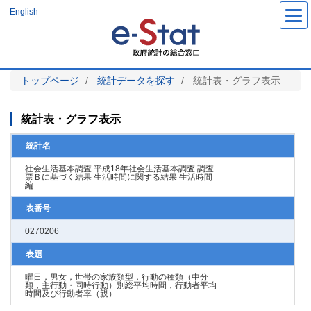
メ
English
イ
ン
コ
ン
テ
ン
ツ
トップページ
統計データを探す
統計表・グラフ表示
に
移
動
統計表・グラフ表示
統計名
社会生活基本調査 平成18年社会生活基本調査 調査
票Ｂに基づく結果 生活時間に関する結果 生活時間
編
表番号
0270206
表題
曜日，男女，世帯の家族類型，行動の種類（中分
類，主行動・同時行動）別総平均時間，行動者平均
時間及び行動者率（親）