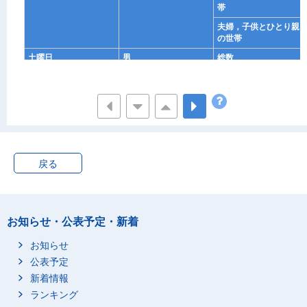
帯
夫婦，子供とひとり親
の世帯
土曜日
男
総数
夫婦と両親の世帯
夫婦とひとり親の世帯
夫婦，子供と両親の世
帯
夫婦，子供とひとり親
の世帯
戻る
女
総数
夫婦と両親の世帯
夫婦とひとり親の世帯
お知らせ・公表予定・新着
夫婦，子供と両親の世
お知らせ
帯
公表予定
夫婦，子供とひとり親
の世帯
新着情報
ランキング
日曜日
男
総数