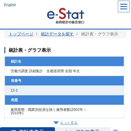
メ
English
イ
ン
コ
ン
テ
ン
ツ
トップページ
統計データを探す
統計表・グラフ表示
に
移
動
統計表・グラフ表示
統計名
労働力調査 詳細集計 全都道府県 全国 年次
表番号
12-2
表題
雇用形態，職業別役員を除く雇用者数(2002年～
2010年)
もっと見る