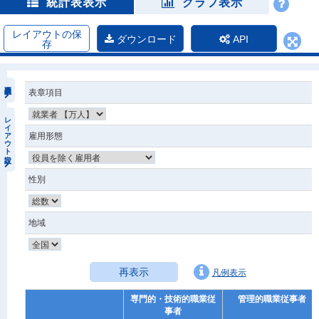
統計表表示
グラフ表示
レイアウトの保
ダウンロード
API
存
表章項目
レイアウト設定
雇用形態
性別
地域
再表示
凡例表示
専門的・技術的職業従
管理的職業従事者
事者