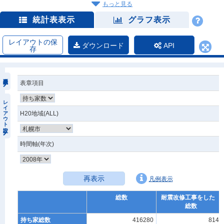
もっと見る
統計表表示
グラフ表示
レイアウトの保
ダウンロード
API
存
表章項目
レイアウト設定
H20地域(ALL)
時間軸(年次)
再表示
凡例表示
総数
耐震改修工事をした
総数
持ち家総数
416280
8140