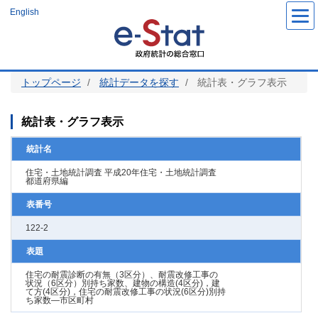
メ
English
イ
ン
コ
ン
テ
ン
ツ
トップページ
統計データを探す
統計表・グラフ表示
に
移
動
統計表・グラフ表示
統計名
住宅・土地統計調査 平成20年住宅・土地統計調査
都道府県編
表番号
122-2
表題
住宅の耐震診断の有無（3区分）、耐震改修工事の
状況（6区分）別持ち家数、建物の構造(4区分)，建
て方(4区分)，住宅の耐震改修工事の状況(6区分)別持
ち家数―市区町村