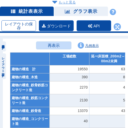
もっと見る
統計表表示
グラフ表示
レイアウトの保
ダウンロード
API
存
再表示
凡例表示
工場総数
延べ床面積_200m2～5
レイアウト設定
00m2未満
建物の構造 計
19550
630
建物の構造_木造
390
80
建物の構造_鉄骨鉄筋コ
2270
40
ンクリート造
建物の構造_鉄筋コンク
2130
50
リート造
建物の構造_鉄骨造
13370
430
建物の構造_コンクリー
40
-
ト造