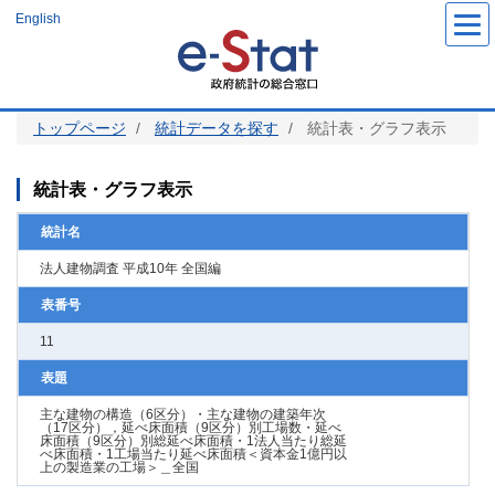
メ
English
イ
ン
コ
ン
テ
ン
ツ
トップページ
統計データを探す
統計表・グラフ表示
に
移
動
統計表・グラフ表示
統計名
法人建物調査 平成10年 全国編
表番号
11
表題
主な建物の構造（6区分）・主な建物の建築年次
（17区分），延べ床面積（9区分）別工場数・延べ
床面積（9区分）別総延べ床面積・1法人当たり総延
べ床面積・1工場当たり延べ床面積＜資本金1億円以
上の製造業の工場＞＿全国