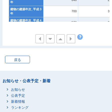
640
20
年
建物の建築年次_平成３
700
30
年
建物の建築年次_平成４
570
20
年
建物の建築年次_平成５
410
20
年
建物の建築年次_平成６
390
20
年
建物の建築年次_平成７
330
20
年
戻る
建物の建築年次_平成８
340
20
年
建物の建築年次_平成９
380
20
お知らせ・公表予定・新着
年
建物の建築年次_平成１
お知らせ
90
0
０年
公表予定
建物の建築年次_不詳
1130
20
新着情報
ランキング