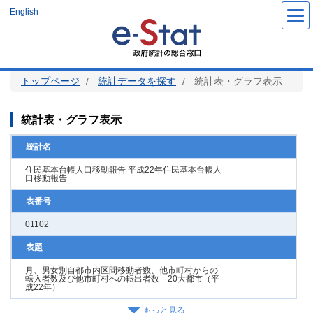
メ
English
イ
ン
コ
ン
テ
ン
ツ
トップページ
統計データを探す
統計表・グラフ表示
に
移
動
統計表・グラフ表示
統計名
住民基本台帳人口移動報告 平成22年住民基本台帳人
口移動報告
表番号
01102
表題
月、男女別自都市内区間移動者数、他市町村からの
転入者数及び他市町村への転出者数－20大都市（平
成22年）
もっと見る