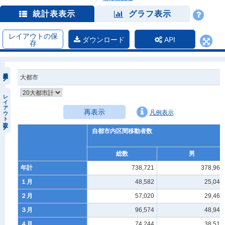
統計表表示
グラフ表示
レイアウトの保
ダウンロード
API
存
大都市
レイアウト設定
再表示
凡例表示
自都市内区間移動者数
総数
男
年計
738,721
378,967
１月
48,582
25,047
２月
57,020
29,461
３月
96,574
48,940
４月
74,244
38,518