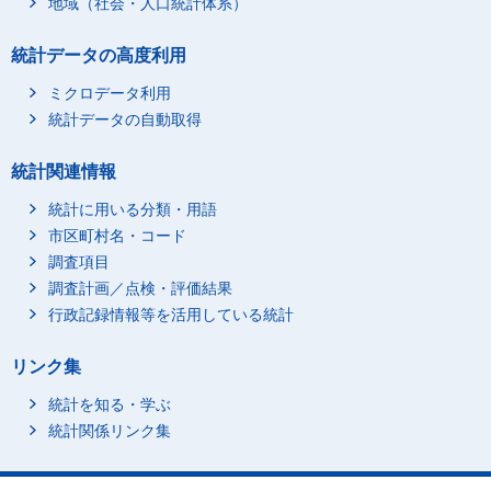
地域（社会・人口統計体系）
2021年4 - 6 月
595
617,253,773
統計データの高度利用
2021年7 - 9 月
595
618,614,342
2021年10 - 12 月
595
629,084,929
ミクロデータ利用
統計データの自動取得
2022年1 - 3 月
595
635,363,014
2022年4 - 6 月
595
635,353,060
統計関連情報
2022年7 - 9 月
595
576,227,960
統計に用いる分類・用語
2022年10 - 12 月
593
591,350,339
市区町村名・コード
2023年1 - 3 月
593
628,295,589
調査項目
2023年4 - 6 月
593
624,731,939
調査計画／点検・評価結果
2023年7 - 9 月
593
617,866,136
行政記録情報等を活用している統計
2023年10 - 12 月
591
622,345,486
リンク集
2024年1 - 3 月
591
619,079,608
2024年4 - 6 月
591
616,113,137
統計を知る・学ぶ
2024年7 - 9 月
591
606,404,816
統計関係リンク集
2024年10 - 12 月
591
597,661,667
2025年1 - 3 月
588
596,321,807