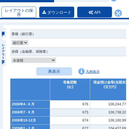
レイアウトの保
ダウンロード
API
存
業種（銀行業）
レイアウト設定
規模（金融業、保険業）
再表示
凡例表示
母集団数
現金預け金等(当期末)
【社】
【百万円】
2008年4 - 6 月
676
106,244,773
2008年7 - 9 月
675
106,738,327
2008年10-12月
674
106,180,993
2009年1 - 3 月
672
104,427,695