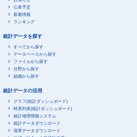
公表予定
2017年4 - 6 月
633
441,879,659
新着情報
2017年7 - 9 月
632
449,670,037
ランキング
2017年10-12月
630
456,872,756
2018年1 - 3 月
626
460,503,110
統計データを探す
2018年4 - 6 月
624
477,601,662
すべてから探す
2018年7 - 9 月
624
472,325,989
データベースから探す
2018年10-12月
622
473,837,818
ファイルから探す
2019年1 - 3 月
621
470,679,611
分野から探す
組織から探す
2019年4 - 6 月
620
483,858,830
2019年7 - 9 月
618
483,114,127
統計データの活用
2019年10-12月
617
480,534,249
グラフ(統計ダッシュボード)
2020年1 - 3 月
614
470,802,816
時系列表(統計ダッシュボード)
2020年4 - 6 月
614
514,277,758
統計地理情報システム
2020年7 - 9 月
612
550,346,381
統計データダウンロード
2020年10-12月
611
576,647,398
境界データダウンロード
2021年1 - 3 月
610
592,803,444