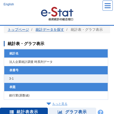
メ
English
イ
ン
コ
ン
テ
ン
ツ
トップページ
統計データを探す
統計表・グラフ表示
に
移
動
統計表・グラフ表示
統計名
法人企業統計調査 時系列データ
表番号
3-1
表題
銀行業(原数値)
もっと見る
統計表表示
グラフ表示