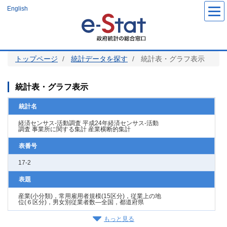
メ
English
イ
ン
コ
ン
テ
ン
ツ
トップページ
統計データを探す
統計表・グラフ表示
に
移
動
統計表・グラフ表示
統計名
経済センサス‐活動調査 平成24年経済センサス‐活動
調査 事業所に関する集計 産業横断的集計
表番号
17-2
表題
産業(小分類)，常用雇用者規模(15区分)，従業上の地
位(６区分)，男女別従業者数―全国，都道府県
もっと見る