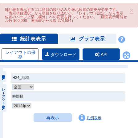
×
統計表を表示するには項目の絞り込みや表示位置の変更が必要です。
「表示項目選択」から項目を絞り込むか、「レイアウト設定」から表示
位置のページ上部（欄外）への変更を行ってください。（画面表示可能セ
ル数 100,000、画面表示セル数 274,584）
統計表表示
グラフ表示
レイアウトの保
ダウンロード
API
存
H24_地域
レイアウト設定
時間軸
再表示
凡例表示