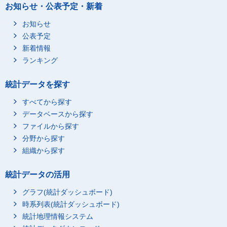
数規模・国内支所数規
2,056
お知らせ・公表予定・新着
模)
お知らせ
(国内及び海外支所数規
1,129
模)1か所
公表予定
(国内及び海外支所数規
新着情報
303
模)2か所
ランキング
(国内及び海外支所数規
162
模)3か所
統計データを探す
(国内及び海外支所数規
62
模)4か所
すべてから探す
データベースから探す
(国内及び海外支所数規
138
模)5～9か所
ファイルから探す
分野から探す
(国内及び海外支所数規
35
模)10～19か所
組織から探す
(国内及び海外支所数規
10
模)20～29か所
統計データの活用
(国内及び海外支所数規
6
グラフ(統計ダッシュボード)
模)30～49か所
時系列表(統計ダッシュボード)
(国内支所数規模)1か所
1,134
統計地理情報システム
(国内支所数規模)2か所
308