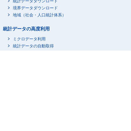
統計データダウンロード
(国内支所数規模)3か所
153
境界データダウンロード
(国内支所数規模)4か所
66
地域（社会・人口統計体系）
(国内支所数規模)5～9
134
か所
統計データの高度利用
(国内支所数規模)10～1
34
ミクロデータ利用
9か所
統計データの自動取得
(国内支所数規模)20～2
10
9か所
統計関連情報
(国内支所数規模)30～4
6
9か所
統計に用いる分類・用語
A 農業，林業
総数(国内及び海外支所
市区町村名・コード
数規模・国内支所数規
1,830
模)
調査項目
調査計画／点検・評価結果
(国内及び海外支所数規
990
模)1か所
行政記録情報等を活用している統計
(国内及び海外支所数規
270
模)2か所
リンク集
(国内及び海外支所数規
148
統計を知る・学ぶ
模)3か所
統計関係リンク集