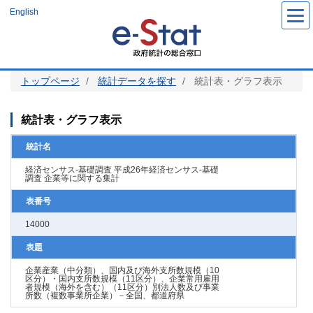
メ
English
イ
ン
コ
ン
テ
ン
ツ
トップページ
統計データを探す
統計表・グラフ表示
に
移
動
統計表・グラフ表示
統計名
経済センサス‐基礎調査 平成26年経済センサス‐基礎
調査 企業等に関する集計
表番号
14000
表題
企業産業（中分類）、国内及び海外支所数規模（10
区分）・国内支所数規模（11区分）、企業常用雇用
者規模（海外を含む）（11区分）別法人数及び事業
所数（複数事業所企業）－全国、都道府県