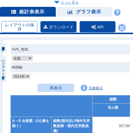
もっと見る
統計表表示
グラフ表示
レイアウトの保
ダウンロード
API
存
H26_地域
レイアウト設定
時間軸
再表示
凡例表示
総数
法人数
A～R 全産業（S公務を
総数(国内及び海外支所
除く）
数規模・国内支所数規
327,644
模)