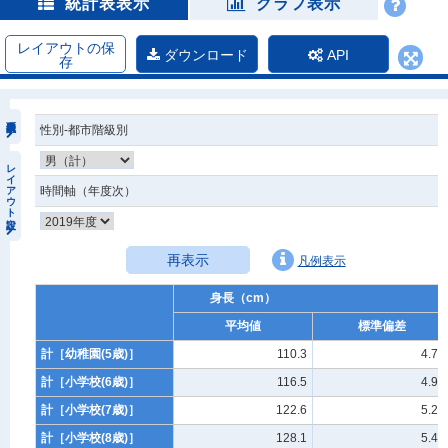
統計表表示
グラフ表示
レイアウトの保
ダウンロード
API
存
性別-都市階級別
レイアウト設定
時間軸（年度次）
再表示
凡例表示
身長（cm）
平均値
標準偏差
計［幼稚園(5歳)］
110.3
4.71
計［小学校(6歳)］
116.5
4.94
計［小学校(7歳)］
122.6
5.20
計［小学校(8歳)］
128.1
5.41