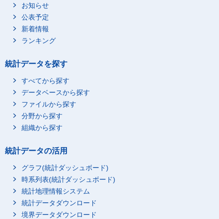
うち私立［高等学校(15
お知らせ
168.8
5.94
歳)］
公表予定
うち私立［高等学校(16
170.1
5.98
新着情報
歳)］
ランキング
うち私立［高等学校(17
170.9
6.06
歳)］
統計データを探す
すべてから探す
データベースから探す
ファイルから探す
分野から探す
組織から探す
統計データの活用
グラフ(統計ダッシュボード)
時系列表(統計ダッシュボード)
統計地理情報システム
統計データダウンロード
境界データダウンロード