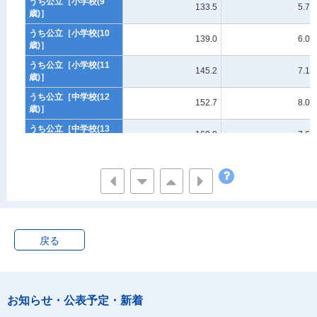
うち公立［小学校(9
133.5
5.73
歳)］
うち公立［小学校(10
139.0
6.07
歳)］
うち公立［小学校(11
145.2
7.12
歳)］
うち公立［中学校(12
152.7
8.03
歳)］
うち公立［中学校(13
160.0
7.63
歳)］
うち公立［中学校(14
165.3
6.74
歳)］
うち公立［高等学校(15
168.1
5.92
歳)］
うち公立［高等学校(16
169.8
5.79
歳)］
戻る
うち公立［高等学校(17
170.5
5.78
歳)］
うち私立［幼稚園(5
110.4
4.73
お知らせ・公表予定・新着
歳)］