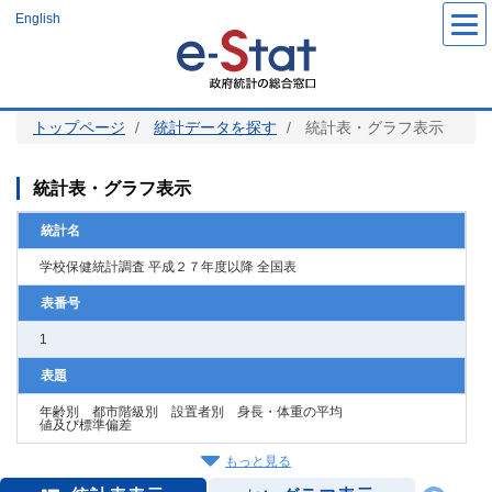
メ
English
イ
ン
コ
ン
テ
ン
ツ
トップページ
統計データを探す
統計表・グラフ表示
に
移
動
統計表・グラフ表示
統計名
学校保健統計調査 平成２７年度以降 全国表
表番号
1
表題
年齢別 都市階級別 設置者別 身長・体重の平均
値及び標準偏差
もっと見る