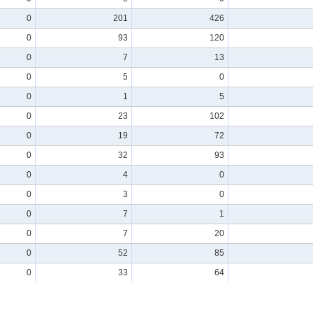
0
201
426
0
93
120
0
7
13
0
5
0
0
1
5
0
23
102
0
19
72
0
32
93
0
4
0
0
3
0
0
7
1
0
7
20
0
52
85
0
33
64
0
3
1
0
3
1