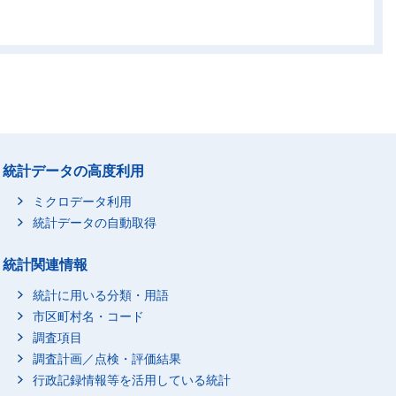
0
0
0
0
0
0
0
0
0
0
0
1
0
0
1
0
0
0
統計データの高度利用
0
0
0
0
0
0
ミクロデータ利用
0
0
0
統計データの自動取得
0
0
0
統計関連情報
0
0
0
統計に用いる分類・用語
0
0
0
市区町村名・コード
0
0
0
調査項目
0
0
0
調査計画／点検・評価結果
0
0
0
行政記録情報等を活用している統計
0
0
0