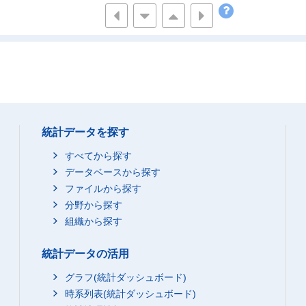
0
1
1
0
3
11
0
9
7
0
104
274
0
53
130
0
3
10
統計データを探す
0
21
59
0
24
51
すべてから探す
0
1
22
データベースから探す
ファイルから探す
0
2
2
分野から探す
0
14
26
組織から探す
0
8
24
0
0
0
統計データの活用
0
0
0
グラフ(統計ダッシュボード)
0
1
2
時系列表(統計ダッシュボード)
0
5
0