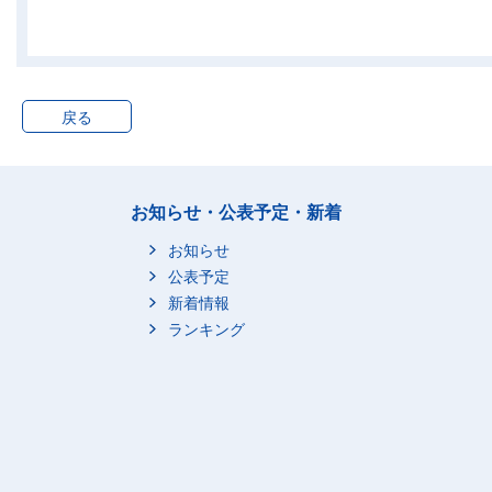
福井地方法務局
2
岐阜地方法務局
14
津地方法務局
16
戻る
大阪法務局管内
379
大阪法務局
184
大津地方法務局
13
お知らせ・公表予定・新着
京都地方法務局
80
神戸地方法務局
75
お知らせ
奈良地方法務局
23
公表予定
新着情報
和歌山地方法務局
4
ランキング
広島法務局管内
40
広島法務局
32
鳥取地方法務局
0
松江地方法務局
0
岡山地方法務局
3
山口地方法務局
5