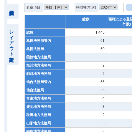
表章項目
時間軸(年次)
総数
職権による登記
外数)
レイアウト設定
総数
1,445
札幌法務局管内
61
札幌法務局
50
函館地方法務局
3
旭川地方法務局
2
釧路地方法務局
6
仙台法務局管内
55
仙台法務局
35
青森地方法務局
4
盛岡地方法務局
3
秋田地方法務局
2
山形地方法務局
3
福島地方法務局
8