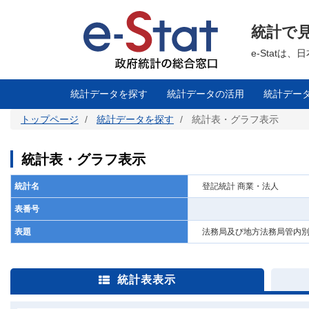
メ
イ
ン
統計で
コ
ン
テ
e-Stat
ン
ツ
に
移
統計データを探す
統計データの活用
統計デー
動
トップページ
統計データを探す
統計表・グラフ表示
統計表・グラフ表示
統計名
登記統計 商業・法人
表番号
表題
法務局及び地方法務局管内別
統計表表示