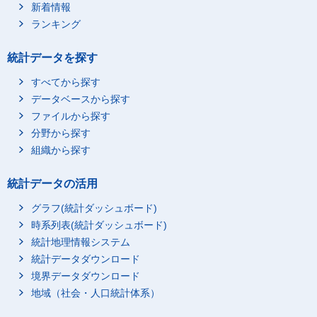
70歳以上
総数
新着情報
毎日
ランキング
週５-６日
統計データを探す
週３-４日
週１-２日
すべてから探す
データベースから探す
月に１-３日
ファイルから探す
男性
総数
総数
分野から探す
毎日
組織から探す
週５-６日
週３-４日
統計データの活用
週１-２日
グラフ(統計ダッシュボード)
月に１-３日
時系列表(統計ダッシュボード)
20歳-29歳
総数
統計地理情報システム
毎日
統計データダウンロード
境界データダウンロード
週５-６日
地域（社会・人口統計体系）
週３-４日