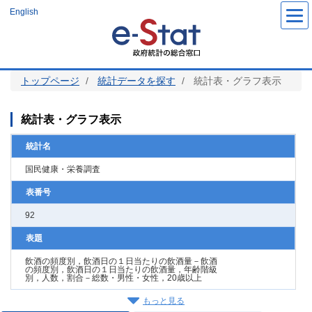
メ
English
イ
ン
コ
ン
テ
ン
ツ
トップページ
統計データを探す
統計表・グラフ表示
に
移
動
統計表・グラフ表示
統計名
国民健康・栄養調査
表番号
92
表題
飲酒の頻度別，飲酒日の１日当たりの飲酒量－飲酒
の頻度別，飲酒日の１日当たりの飲酒量，年齢階級
別，人数，割合－総数・男性・女性，20歳以上
もっと見る