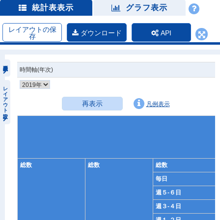
統計表表示
グラフ表示
レイアウトの保
ダウンロード
API
存
時間軸(年次)
レイアウト設定
再表示
凡例表示
総数
総数
総数
毎日
週５-６日
週３-４日