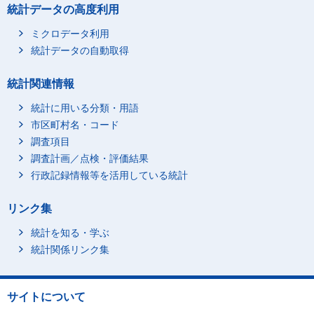
週１-２日
統計データの高度利用
月に１-３日
ミクロデータ利用
30歳-39歳
総数
統計データの自動取得
毎日
週５-６日
統計関連情報
週３-４日
統計に用いる分類・用語
週１-２日
市区町村名・コード
月に１-３日
調査項目
40歳-49歳
総数
調査計画／点検・評価結果
行政記録情報等を活用している統計
毎日
週５-６日
リンク集
週３-４日
統計を知る・学ぶ
週１-２日
統計関係リンク集
月に１-３日
50歳-59歳
総数
毎日
サイトについて