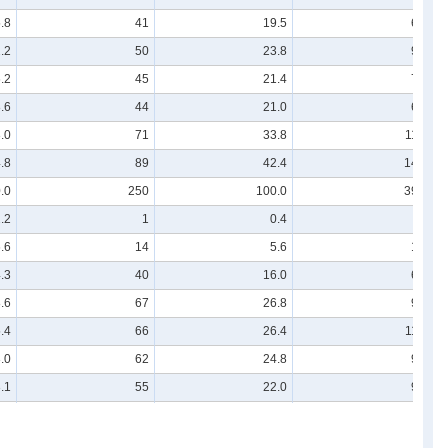
.8
41
19.5
63
.2
50
23.8
93
.2
45
21.4
77
.6
44
21.0
68
.0
71
33.8
113
.8
89
42.4
145
.0
250
100.0
391
.2
1
0.4
9
.6
14
5.6
16
.3
40
16.0
67
.6
67
26.8
95
.4
66
26.4
110
.0
62
24.8
94
.1
55
22.0
92
.4
128
51.2
204