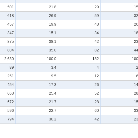
501
21.8
29
15
618
26.9
59
32
457
19.9
48
26
347
15.1
34
18
875
38.1
42
23
804
35.0
82
44
2,630
100.0
182
100
89
3.4
4
2
251
9.5
12
6
454
17.3
26
14
668
25.4
52
28
572
21.7
28
15
596
22.7
60
33
794
30.2
42
23
1,168
44.4
88
48