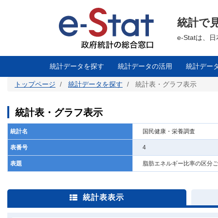
メ
イ
ン
統計で
コ
ン
テ
e-Stat
ン
ツ
に
移
統計データを探す
統計データの活用
統計デー
動
トップページ
統計データを探す
統計表・グラフ表示
統計表・グラフ表示
統計名
国民健康・栄養調査
表番号
4
表題
脂肪エネルギー比率の区分ご
統計表表示