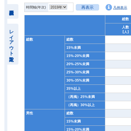
再表示
時間軸(年次)
凡例表示
総数
人数
レイアウト設定
【人】
総数
総数
15%未満
15%-20%未満
20%-25%未満
25%-30%未満
30%-35%未満
35%以上
（再掲）25%未満
（再掲）30%以上
男性
総数
15%未満
15%-20%未満