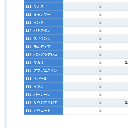
121_ラオス
0
122_ミャンマー
0
123_インド
0
124_パキスタン
0
125_スリランカ
0
126_モルディブ
0
127_バングラデシュ
0
129_マカオ
0
2
130_アフガニスタン
0
131_ネパール
0
133_イラン
0
135_バーレーン
0
137_サウジアラビア
0
2
138_クウェート
0
140_カタール
0
141_オマーン
0