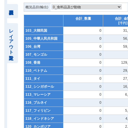
概況品目(輸出)
合計_数量
合計_金
【千円
レイアウト設定
103_大韓民国
0
31
105_中華人民共和国
0
56
106_台湾
0
59
107_モンゴル
0
108_香港
0
129
110_ベトナム
0
29
111_タイ
0
27
112_シンガポール
0
16
113_マレーシア
0
6
116_ブルネイ
0
117_フィリピン
0
5
118_インドネシア
0
4
120_カンボジア
0
2