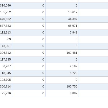
316,046
0
0
155,752
0
15,617
470,662
0
44,397
687,883
0
65,671
112,913
0
7,948
569
0
0
143,301
0
0
,306,812
0
161,481
117,235
0
0
6,987
0
2,169
18,045
0
5,720
108,705
0
0
,350,714
0
105,750
95,726
0
8,887
230,944
0
23,716
379,287
0
16,636