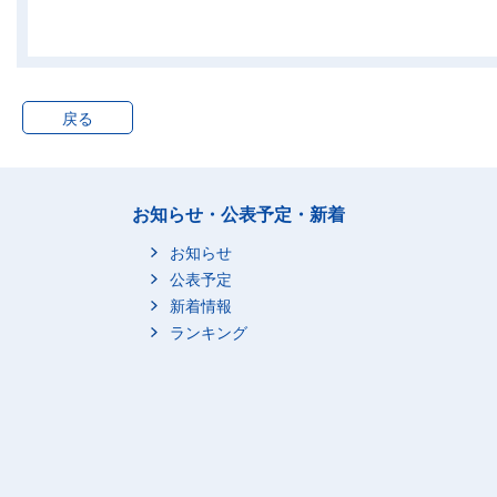
143_イスラエル
0
144_ヨルダン
0
146_レバノン
0
戻る
147_アラブ首長国連邦
0
1
150_アゼルバイジャン
0
152_ウズベキスタン
0
153_カザフスタン
0
お知らせ・公表予定・新着
154_キルギス
0
お知らせ
155_タジキスタン
0
公表予定
158_ヨルダン川西岸及
新着情報
0
びガザ
ランキング
202_ノルウェー
0
203_スウェーデン
0
204_デンマーク
0
205_英国
0
4
206_アイルランド
0