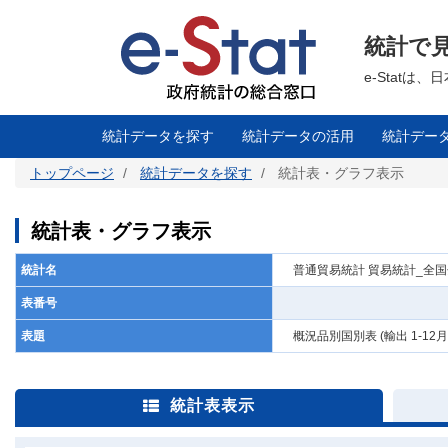
メ
イ
ン
統計で
コ
ン
テ
e-Stat
ン
ツ
に
移
統計データを探す
統計データの活用
統計デー
動
トップページ
統計データを探す
統計表・グラフ表示
統計表・グラフ表示
統計名
普通貿易統計 貿易統計_全国
表番号
表題
概況品別国別表 (輸出 1-12
統計表表示