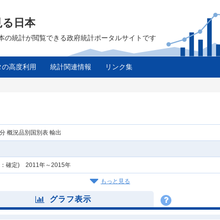
見る日本
は、日本の統計が閲覧できる政府統計ポータルサイトです
タの高度利用
統計関連情報
リンク集
分 概況品別国別表 輸出
月：確定) 2011年～2015年
もっと見る
グラフ表示