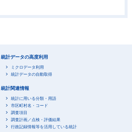
0
23,444
0
6,178
0
5,559
0
11,384
0
28,938
0
25,967
0
150,063
0
189,445
0
0
0
0
0
0
0
222
0
0
0
0
統計データの高度利用
0
0
0
0
ミクロデータ利用
0
124,571
0
0
統計データの自動取得
0
0
0
0
統計関連情報
0
41,839
0
49,746
統計に用いる分類・用語
0
24,651
0
31,472
市区町村名・コード
0
31,819
0
16,315
調査項目
0
345,907
0
370,652
調査計画／点検・評価結果
行政記録情報等を活用している統計
0
959
0
5,457