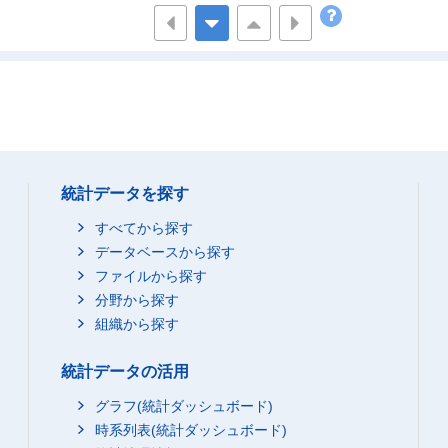
168,439
0
3,621
78,990
0
11,038
312,938
0
12,334
,886,339
0
121,860
12,782
0
3,428
222
0
0
3,194
0
0
統計データを探す
1,245
0
0
すべてから探す
506,965
0
0
データベースから探す
ファイルから探す
61,965
0
0
分野から探す
599,721
0
10,514
組織から探す
356,020
0
19,994
統計データの活用
193,448
0
4,400
,559,184
0
215,303
グラフ(統計ダッシュボード)
時系列表(統計ダッシュボード)
84,445
0
18,465