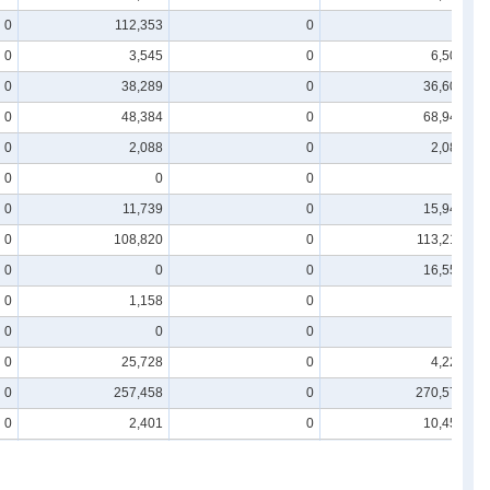
0
112,353
0
0
0
3,545
0
6,500
0
38,289
0
36,602
0
48,384
0
68,949
0
2,088
0
2,085
0
0
0
0
0
11,739
0
15,949
0
108,820
0
113,216
0
0
0
16,558
0
1,158
0
0
0
0
0
0
0
25,728
0
4,223
0
257,458
0
270,575
0
2,401
0
10,455
0
17,588
0
19,910
0
17,515
0
52,135