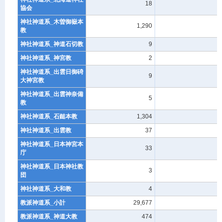
18
-
協会
神社神道系_木曽御嶽本
1,290
-
教
神社神道系_神道石切教
9
-
神社神道系_神宮教
2
-
神社神道系_出雲日御碕
9
-
大神宮教
神社神道系_出雲神奈備
5
-
教
神社神道系_石鎚本教
1,304
-
神社神道系_出雲教
37
-
神社神道系_日本神宮本
33
-
庁
神社神道系_日本神社教
3
-
団
神社神道系_大和教
4
-
教派神道系_小計
29,677
8
教派神道系_神道大教
474
-