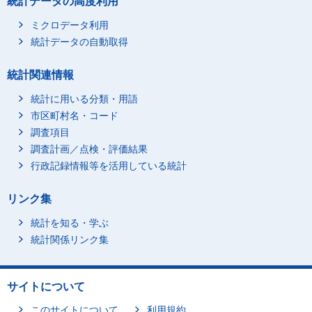
統計データの高度利用
教派神道系_修験道教
14
-
ミクロデータ利用
教派神道系_天地教（兵
1
-
庫）
統計データの自動取得
教派神道系_大本
3,703
-
統計関連情報
教派神道系_神習教
162
-
教派神道系_明正教
統計に用いる分類・用語
58
-
市区町村名・コード
教派神道系_御嶽教
971
-
調査項目
教派神道系_御嶽教修正
22
-
調査計画／点検・評価結果
派
行政記録情報等を活用している統計
教派神道系_天常教
21
-
教派神道系_みたま教
78
-
リンク集
教派神道系_神宣教
7
-
統計を知る・学ぶ
教派神道系_神徳教団
23
-
統計関係リンク集
教派神道系_御嶽山曽間
4
-
本教
教派神道系_日之本教
3
-
サイトについて
教派神道系_いのちの会
19
-
このサイトについて
利用規約