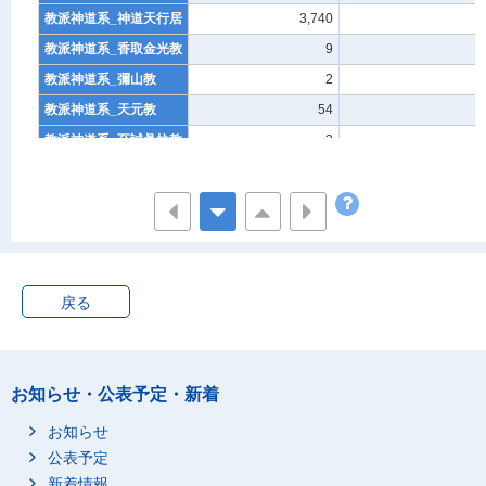
教派神道系_神道天行居
3,740
-
教派神道系_香取金光教
9
-
教派神道系_彌山教
2
-
教派神道系_天元教
54
-
教派神道系_至誠眞柱教
3
-
教派神道系_神道親導教
3
-
教派神道系_神道神心教
2
-
教派神道系_大神教
68
3
教派神道系_自然社
17
-
教派神道系_大三輪教
16
-
戻る
教派神道系_天善教
1
-
教派神道系_瑞穂教
69
-
教派神道系_金刀比羅本
427
2
お知らせ・公表予定・新着
教
お知らせ
教派神道系_黒住教
1,141
-
公表予定
教派神道系_神道修成派
154
-
新着情報