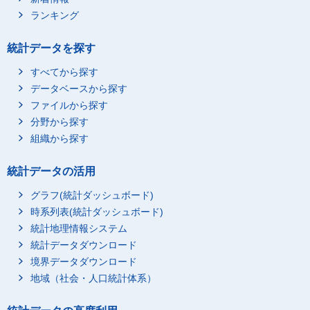
教派神道系_出雲大社教
8,199
-
ランキング
教派神道系_扶桑教
477
-
教派神道系_丸山教
357
-
統計データを探す
教派神道系_石鎚教
62
-
すべてから探す
教派神道系_天地教（京
11
-
データベースから探す
都）
ファイルから探す
教派神道系_金毘羅教
8
-
分野から探す
教派神道系_天崇教
17
-
組織から探す
教派神道系_富士教
27
1
統計データの活用
教派神道系_明治教団
3
-
教派神道系_大日の本教
***
***
グラフ(統計ダッシュボード)
教派神道系_實行教
221
-
時系列表(統計ダッシュボード)
統計地理情報システム
教派神道系_神道金刀比
3
-
羅教
統計データダウンロード
教派神道系_明治教
164
-
境界データダウンロード
地域（社会・人口統計体系）
教派神道系_一元帰教
3
-
教派神道系_神道大成教
63
-