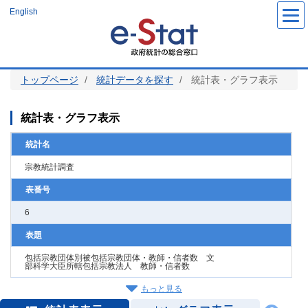
メ
English
イ
ン
コ
ン
テ
ン
ツ
トップページ
統計データを探す
統計表・グラフ表示
に
移
動
統計表・グラフ表示
統計名
宗教統計調査
表番号
6
表題
包括宗教団体別被包括宗教団体・教師・信者数 文
部科学大臣所轄包括宗教法人 教師・信者数
もっと見る