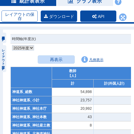
統計表表示
グラフ表示
レイアウトの保
ダウンロード
API
存
時間軸(年度次)
レイアウト設定
再表示
凡例表示
教師
【人】
計
計(外国人計)
神道系_総数
54,898
8
神社神道系_小計
23,757
0
神社神道系_神社本庁
20,992
-
神社神道系_神社本教
43
-
神社神道系_神社産土教
8
-
神社神道系_北海道神社