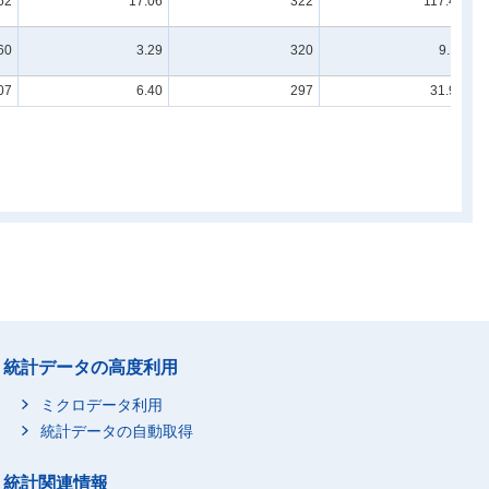
62
17.06
322
117.44
60
3.29
320
9.11
07
6.40
297
31.97
統計データの高度利用
ミクロデータ利用
統計データの自動取得
統計関連情報