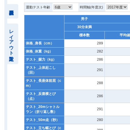
運動テスト年齢
時間軸(年度次)
男子
30分未満
レイアウト設定
標本数
平均値
体格_身長（cm）
289
体格_体重（kg）
282
テスト_握力（kg）
286
テスト_上体起こし
291
（回）
テスト_長座体前屈（c
288
m）
テスト_反復横とび
286
（点）
テスト_20mシャトル
291
ラン（折り返し数）
テスト_50m走（秒）
280
テスト_立ち幅とび（c