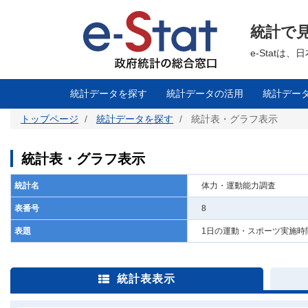
メ
イ
ン
統計で
コ
ン
テ
e-Stat
ン
ツ
に
移
統計データを探す
統計データの活用
統計デー
動
トップページ
統計データを探す
統計表・グラフ表示
統計表・グラフ表示
統計名
体力・運動能力調査
表番号
8
表題
1日の運動・スポーツ実施時
統計表表示