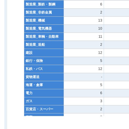
製造業_製鉄・製鋼
6
製造業_非鉄金属
2
製造業_機械
13
製造業_電気機器
10
製造業_車輌・自動車
11
製造業_造船
2
建設
12
銀行・保険
5
私鉄・バス
12
貨物運送
-
海運・倉庫
5
電力
6
ガス
3
百貨店・スーパー
2
商事
5
新聞・放送
4