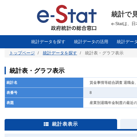
メ
イ
ン
統計で
コ
ン
テ
e-Stat
ン
ツ
に
移
統計データを探す
統計データの活用
統計デー
動
トップページ
統計データを探す
統計表・グラフ表示
統計表・グラフ表示
統計名
賃金事情等総合調査 退職金
表番号
8
表題
産業別退職年金制度の最近
統計表表示