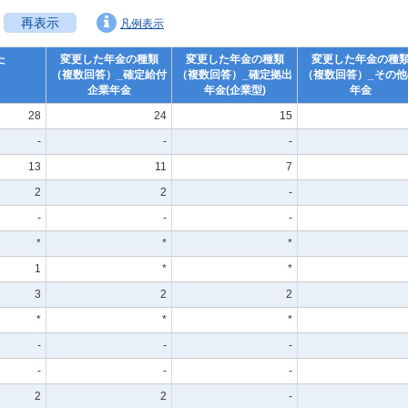
再表示
凡例表示
た
変更した年金の種類
変更した年金の種類
変更した年金の種
（複数回答）_確定給付
（複数回答）_確定拠出
（複数回答）_その他
企業年金
年金(企業型)
年金
28
24
15
-
-
-
13
11
7
2
2
-
-
-
-
*
*
*
1
*
*
3
2
2
*
*
*
-
-
-
-
-
-
2
2
-