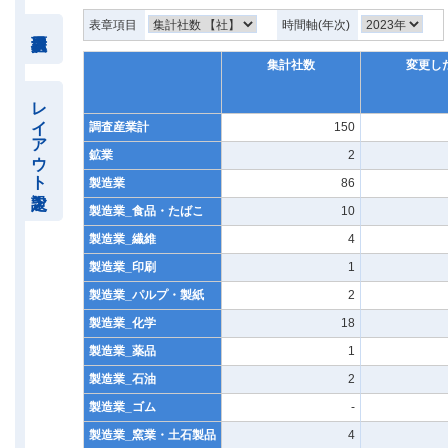
表章項目
時間軸(年次)
集計社数
変更し
レイアウト設定
調査産業計
150
鉱業
2
製造業
86
製造業_食品・たばこ
10
製造業_繊維
4
製造業_印刷
1
製造業_パルプ・製紙
2
製造業_化学
18
製造業_薬品
1
製造業_石油
2
製造業_ゴム
-
製造業_窯業・土石製品
4