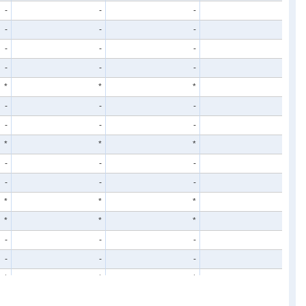
-
-
-
-
-
-
-
-
-
-
-
-
-
-
-
-
*
*
*
*
-
-
-
-
-
-
-
-
*
*
*
*
-
-
-
1
-
-
-
-
*
*
*
*
*
*
*
*
-
-
-
-
-
-
-
-
*
*
*
*
*
*
*
*