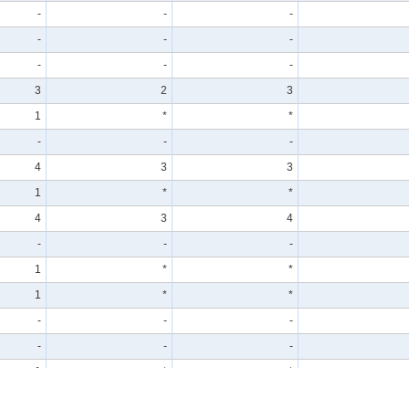
-
-
-
-
-
-
-
-
-
3
2
3
1
*
*
-
-
-
4
3
3
1
*
*
4
3
4
-
-
-
1
*
*
1
*
*
-
-
-
-
-
-
1
*
*
1
*
*