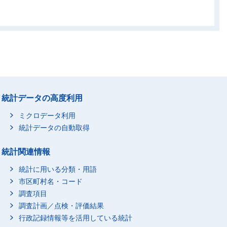
*
*
*
*
*
*
*
*
-
-
-
-
-
-
-
-
*
*
*
*
統計データの高度利用
ミクロデータ利用
統計データの自動取得
統計関連情報
統計に用いる分類・用語
市区町村名・コード
調査項目
調査計画／点検・評価結果
行政記録情報等を活用している統計