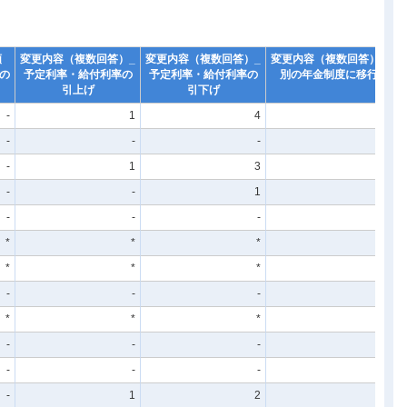
類
変更内容（複数回答）_
変更内容（複数回答）_
変更内容（複数回答）_
変
の
予定利率・給付利率の
予定利率・給付利率の
別の年金制度に移行
引上げ
引下げ
-
1
4
3
-
-
-
-
-
1
3
2
-
-
1
-
-
-
-
-
*
*
*
*
*
*
*
*
-
-
-
1
*
*
*
*
-
-
-
-
-
-
-
-
-
1
2
-