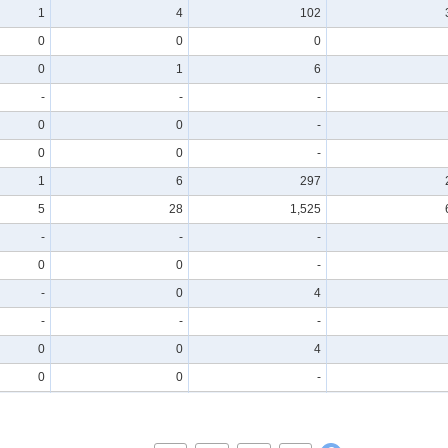
1
4
102
0
0
0
0
1
6
-
-
-
0
0
-
0
0
-
1
6
297
5
28
1,525
-
-
-
0
0
-
-
0
4
-
-
-
0
0
4
0
0
-
-
0
5
-
1
61