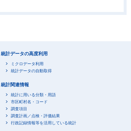
-
-
-
-
4
70
66
4
0
0
-
0
1
1
0
1
17
20
2
14
-
-
-
-
-
-
-
-
統計データの高度利用
1
4
3
1
ミクロデータ利用
19
26
6
16
統計データの自動取得
-
-
-
-
統計関連情報
-
56
56
-
1
3
2
1
統計に用いる分類・用語
市区町村名・コード
-
6
5
-
調査項目
0
0
-
0
調査計画／点検・評価結果
1
65
63
1
行政記録情報等を活用している統計
-
-
-
-