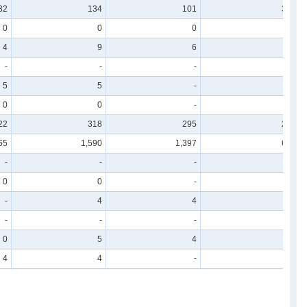
32
134
101
30
0
0
0
0
4
9
6
4
-
-
-
-
5
5
-
5
0
0
-
0
22
318
295
22
65
1,590
1,397
62
-
-
-
-
0
0
-
0
-
4
4
-
-
-
-
-
0
5
4
0
4
4
-
4
-
5
5
-
-
61
61
-