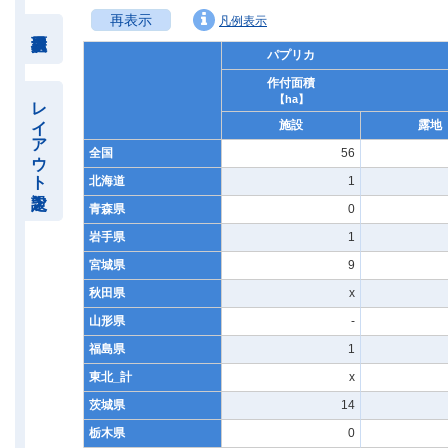
再表示
凡例表示
パプリカ
作付面積
レイアウト設定
【ha】
施設
露地
全国
56
北海道
1
青森県
0
岩手県
1
宮城県
9
秋田県
x
山形県
-
福島県
1
東北_計
x
茨城県
14
栃木県
0