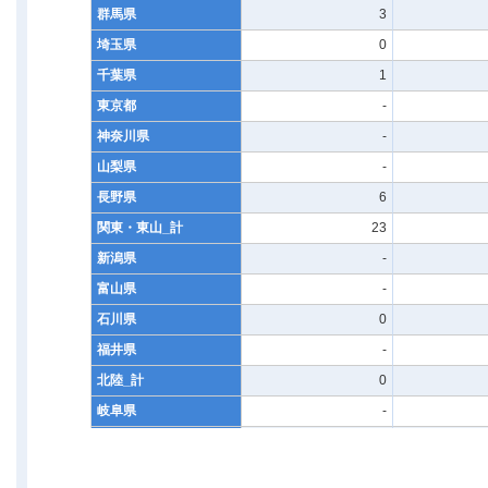
群馬県
3
埼玉県
0
千葉県
1
東京都
-
神奈川県
-
山梨県
-
長野県
6
関東・東山_計
23
新潟県
-
富山県
-
石川県
0
福井県
-
北陸_計
0
岐阜県
-
静岡県
0
愛知県
1