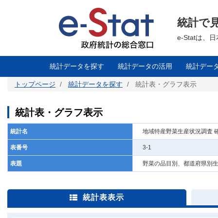
メ
イ
ン
統計で
コ
ン
テ
e-Stat
ン
ツ
に
移
統計データを探す
統計データの活用
統計デー
動
トップページ
統計データを探す
統計表・グラフ表示
統計表・グラフ表示
統計名
地域特産野菜生産状況調査 
表番号
3-1
表題
野菜の品目別、都道府県別生
統計表表示