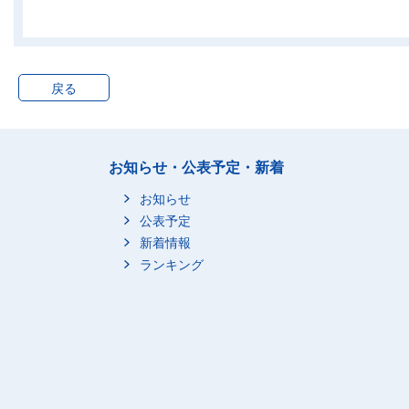
三重県
-
東海_計
1
滋賀県
-
戻る
京都府
0
大阪府
0
兵庫県
-
奈良県
-
お知らせ・公表予定・新着
和歌山県
0
お知らせ
近畿_計
0
公表予定
鳥取県
新着情報
-
ランキング
島根県
1
岡山県
0
広島県
0
山口県
-
中国_計
2
徳島県
-