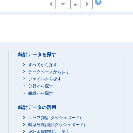
-
-
-
0
2
66
0
0
-
0
0
0
1
1
3
-
-
-
-
-
-
統計データを探す
0
0
3
すべてから探す
1
2
6
データベースから探す
-
ファイルから探す
-
-
分野から探す
-
1
56
組織から探す
0
0
2
-
0
6
統計データの活用
0
0
-
グラフ(統計ダッシュボード)
0
2
64
時系列表(統計ダッシュボード)
-
-
-
統計地理情報システム