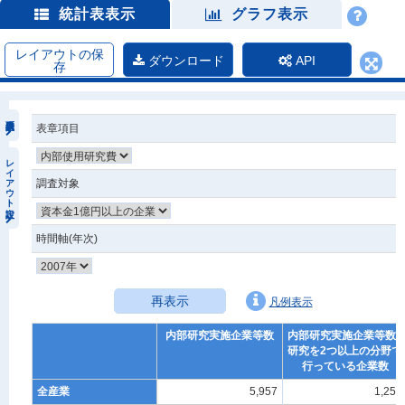
統計表表示
グラフ表示
レイアウトの保
ダウンロード
API
存
表章項目
レイアウト設定
調査対象
時間軸(年次)
再表示
凡例表示
内部研究実施企業等数
内部研究実施企業等数_
研究を2つ以上の分野で
行っている企業数
全産業
5,957
1,257