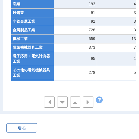
窯業
193
40
鉄鋼業
91
37
非鉄金属工業
92
38
金属製品工業
728
35
機械工業
659
133
電気機械器具工業
373
72
電子応用・電気計測器
95
17
工業
その他の電気機械器具
278
56
工業
情報通信機械器具工業
330
49
電子部品・デバイス工
231
38
業
輸送用機械工業
245
88
自動車工業
204
70
その他の輸送用機械工
40
18
戻る
業
精密機械工業
143
35