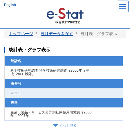
メ
English
イ
ン
コ
ン
テ
ン
ツ
トップページ
統計データを探す
統計表・グラフ表示
に
移
動
統計表・グラフ表示
統計名
科学技術研究調査 科学技術研究調査（2000年（平
成12年）以降）
表番号
20600
表題
産業，製品・サービス分野別社内使用研究費（2003
年～2007年）
もっと見る