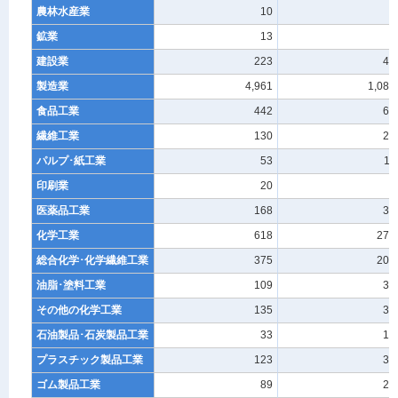
農林水産業
10
3
鉱業
13
6
建設業
223
43
製造業
4,961
1,083
食品工業
442
60
繊維工業
130
25
パルプ･紙工業
53
11
印刷業
20
6
医薬品工業
168
30
化学工業
618
273
総合化学･化学繊維工業
375
203
油脂･塗料工業
109
39
その他の化学工業
135
31
石油製品･石炭製品工業
33
13
プラスチック製品工業
123
35
ゴム製品工業
89
28