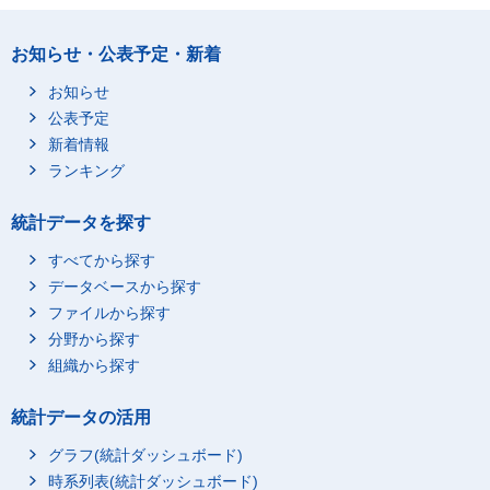
その他の工業
200
38
お知らせ・公表予定・新着
電気・ガス・熱供給・
20
2
水道業
お知らせ
情報通信業
420
57
公表予定
ソフトウェア・情報処
新着情報
357
27
理業
ランキング
通信業
42
28
放送業
12
2
統計データを探す
新聞・出版・その他の
10
-
すべてから探す
情報通信業
データベースから探す
運輸業
16
3
ファイルから探す
卸売業
86
24
分野から探す
金融・保険業
9
-
組織から探す
サービス業
199
35
統計データの活用
専門サービス業
101
20
学術研究機関
85
11
グラフ(統計ダッシュボード)
時系列表(統計ダッシュボード)
その他の事業サービス