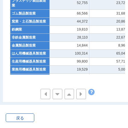
プラスチック製品製造
52,755
23,720
業
ゴム製品製造業
66,566
31,680
窯業・土石製品製造業
44,372
20,862
鉄鋼業
19,810
13,871
非鉄金属製造業
28,110
22,670
金属製品製造業
14,844
8,966
はん用機械器具製造業
100,314
65,041
生産用機械器具製造業
99,800
57,719
業務用機械器具製造業
19,529
5,006
電子部品・デバイス・
62,275
59,357
電子回路製造業
電気機械器具製造業
133,881
73,863
電子応用・電気計測器
33,250
10,754
製造業
その他の電気機械器具
100,631
63,109
製造業
戻る
情報通信機械器具製造
75,262
40,857