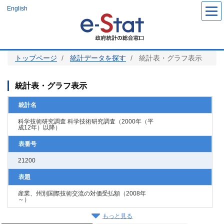
メ
English
イ
ン
コ
ン
テ
ン
ツ
トップページ
統計データを探す
統計表・グラフ表示
に
移
動
統計表・グラフ表示
統計名
科学技術研究調査 科学技術研究調査（2000年（平
成12年）以降）
表番号
21200
表題
産業、州別国際技術交流の対価受払額（2008年
～）
もっと見る