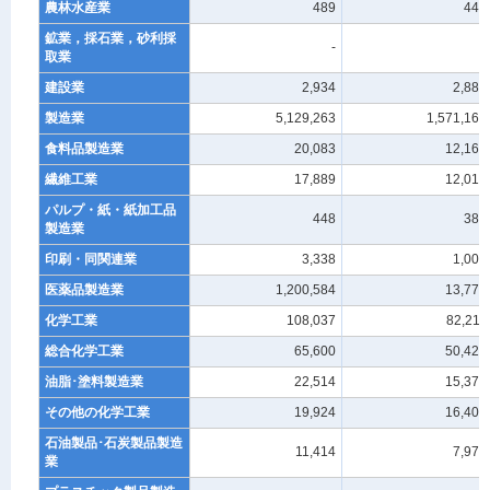
農林水産業
489
441
鉱業，採石業，砂利採
-
-
取業
建設業
2,934
2,880
製造業
5,129,263
1,571,168
食料品製造業
20,083
12,169
繊維工業
17,889
12,014
パルプ・紙・紙加工品
448
385
製造業
印刷・同関連業
3,338
1,003
医薬品製造業
1,200,584
13,778
化学工業
108,037
82,211
総合化学工業
65,600
50,424
油脂･塗料製造業
22,514
15,379
その他の化学工業
19,924
16,408
石油製品･石炭製品製造
11,414
7,973
業