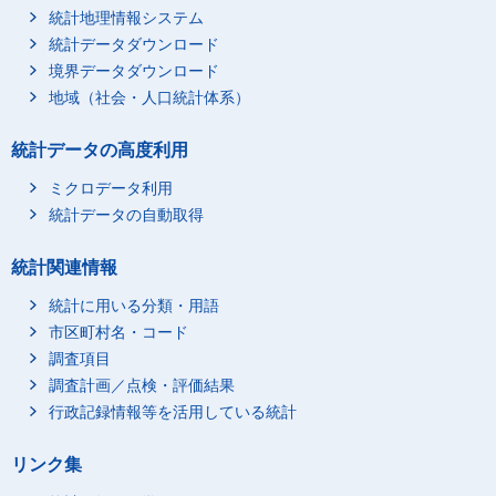
学術研究,専門・技術サ
統計地理情報システム
164,574
69,531
ービス業
統計データダウンロード
学術・開発研究機関
35,267
30,230
境界データダウンロード
地域（社会・人口統計体系）
専門サービス業(他に分
87,031
25,421
類されないもの)
技術サービス業(他に分
統計データの高度利用
42,275
13,880
類されないもの)
ミクロデータ利用
サービス業(他に分類さ
X
X
統計データの自動取得
れないもの)
統計関連情報
統計に用いる分類・用語
市区町村名・コード
調査項目
調査計画／点検・評価結果
行政記録情報等を活用している統計
リンク集