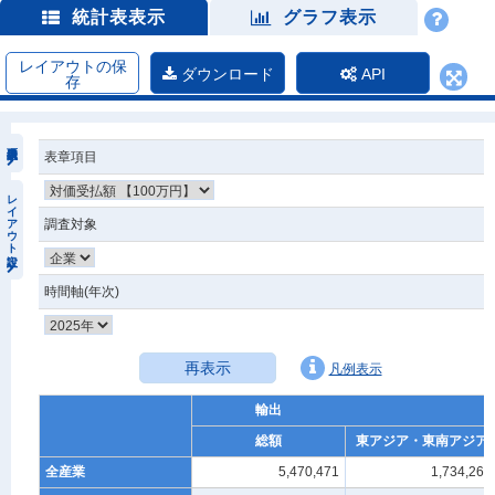
統計表表示
グラフ表示
レイアウトの保
ダウンロード
API
存
表章項目
レイアウト設定
調査対象
時間軸(年次)
再表示
凡例表示
輸出
総額
東アジア・東南アジア
全産業
5,470,471
1,734,261