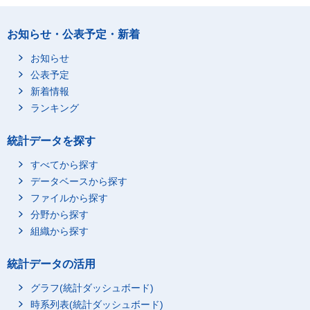
業
輸送用機械器具製造業
3,013,700
999,668
お知らせ・公表予定・新着
自動車・同附属品製造
2,999,632
994,663
業
お知らせ
その他の輸送用機械器
公表予定
14,067
5,004
具製造業
新着情報
その他の製造業
36,253
18,358
ランキング
電気･ガス･熱供給･水道
978
794
業
統計データを探す
情報通信業
X
X
すべてから探す
通信業
X
X
データベースから探す
放送業
-
-
ファイルから探す
情報サービス業
X
X
分野から探す
組織から探す
インターネット附随・
X
X
その他の情報通信業
運輸業,郵便業
955
932
統計データの活用
卸売業
116,151
53,133
グラフ(統計ダッシュボード)
金融業,保険業
-
-
時系列表(統計ダッシュボード)