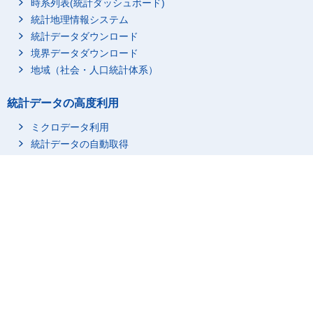
時系列表(統計ダッシュボード)
水産食料品製造業
総数
2,801
統計地理情報システム
1～299人
2,718
統計データダウンロード
300～999人
80
境界データダウンロード
1000～2999人
3
地域（社会・人口統計体系）
3000～9999人
-
統計データの高度利用
10000人以上
-
野菜缶詰・果実缶詰・
総数
1,034
ミクロデータ利用
農産保存食料品製造業
統計データの自動取得
1～299人
997
300～999人
36
統計関連情報
1000～2999人
1
統計に用いる分類・用語
3000～9999人
-
市区町村名・コード
10000人以上
-
調査項目
調味料製造業
総数
670
調査計画／点検・評価結果
1～299人
644
行政記録情報等を活用している統計
300～999人
17
リンク集
1000～2999人
8