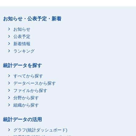
300～999人
3,449
1000～2999人
582
お知らせ・公表予定・新着
3000～9999人
188
お知らせ
10000人以上
43
公表予定
食料品製造業
総数
16,706
新着情報
1～299人
15,396
ランキング
300～999人
1,199
1000～2999人
95
統計データを探す
3000～9999人
14
すべてから探す
10000人以上
2
データベースから探す
畜産食料品製造業
総数
1,631
ファイルから探す
1～299人
1,461
分野から探す
組織から探す
300～999人
125
1000～2999人
43
統計データの活用
3000～9999人
2
グラフ(統計ダッシュボード)
10000人以上
1