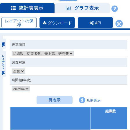
統計表表示
グラフ表示
レイアウトの保
ダウンロード
API
存
表章項目
レイアウト設定
調査対象
時間軸(年次)
再表示
凡例表示
組織数