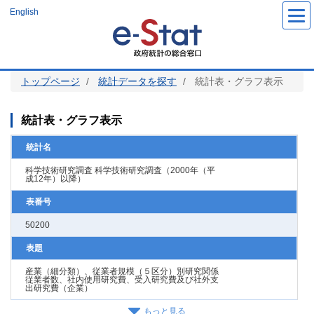
メ
English
イ
ン
コ
ン
テ
ン
ツ
トップページ
統計データを探す
統計表・グラフ表示
に
移
動
統計表・グラフ表示
統計名
科学技術研究調査 科学技術研究調査（2000年（平
成12年）以降）
表番号
50200
表題
産業（細分類）、従業者規模（５区分）別研究関係
従業者数、社内使用研究費、受入研究費及び社外支
出研究費（企業）
もっと見る