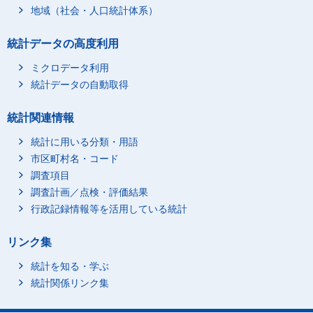
地域（社会・人口統計体系）
長崎地方法務局
22,243
7,537
熊本地方法務局
29,483
11,061
統計データの高度利用
大分地方法務局
17,985
6,169
ミクロデータ利用
宮崎地方法務局
17,639
6,213
統計データの自動取得
鹿児島地方法務局
28,986
9,559
那覇地方法務局
22,459
11,544
統計関連情報
統計に用いる分類・用語
市区町村名・コード
調査項目
調査計画／点検・評価結果
行政記録情報等を活用している統計
リンク集
統計を知る・学ぶ
統計関係リンク集