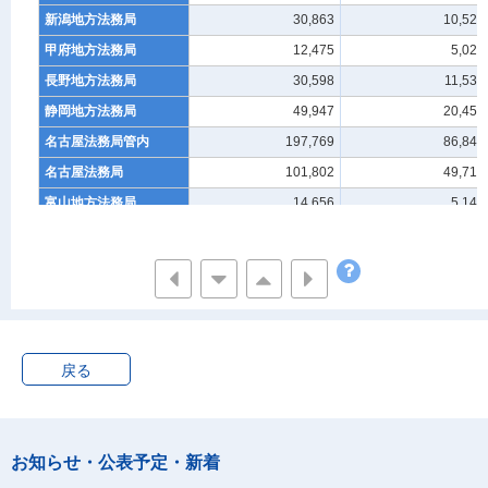
新潟地方法務局
30,863
10,527
甲府地方法務局
12,475
5,024
長野地方法務局
30,598
11,530
静岡地方法務局
49,947
20,453
名古屋法務局管内
197,769
86,845
名古屋法務局
101,802
49,712
富山地方法務局
14,656
5,141
金沢地方法務局
15,792
6,166
福井地方法務局
11,036
4,010
岐阜地方法務局
28,380
11,346
津地方法務局
26,103
10,470
大阪法務局管内
279,192
129,714
戻る
大阪法務局
120,151
59,478
大津地方法務局
18,036
8,655
京都地方法務局
35,572
15,585
お知らせ・公表予定・新着
神戸地方法務局
72,677
33,022