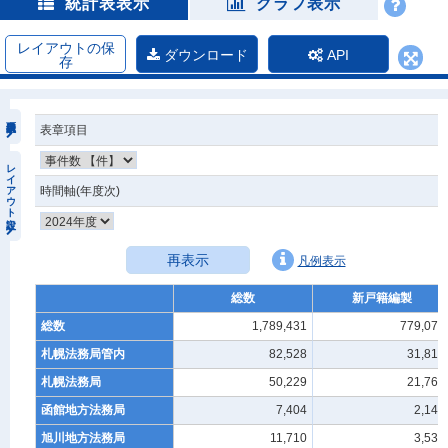
統計表表示
グラフ表示
レイアウトの保
ダウンロード
API
存
表章項目
レイアウト設定
時間軸(年度次)
再表示
凡例表示
総数
新戸籍編製
総数
1,789,431
779,078
札幌法務局管内
82,528
31,812
札幌法務局
50,229
21,767
函館地方法務局
7,404
2,146
旭川地方法務局
11,710
3,532