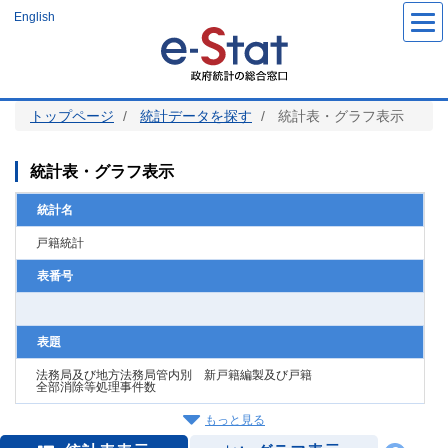
メ
English
イ
ン
コ
ン
テ
ン
ツ
トップページ
統計データを探す
統計表・グラフ表示
に
移
動
統計表・グラフ表示
統計名
戸籍統計
表番号
表題
法務局及び地方法務局管内別 新戸籍編製及び戸籍
全部消除等処理事件数
もっと見る