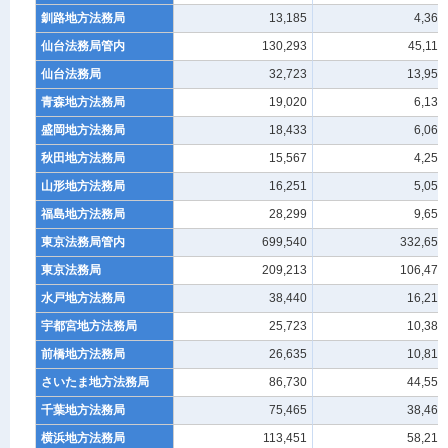
釧路地方法務局
13,185
4,367
仙台法務局管内
130,293
45,116
仙台法務局
32,723
13,959
青森地方法務局
19,020
6,135
盛岡地方法務局
18,433
6,061
秋田地方法務局
15,567
4,251
山形地方法務局
16,251
5,055
福島地方法務局
28,299
9,655
東京法務局管内
699,540
332,652
東京法務局
209,213
106,478
水戸地方法務局
38,440
16,210
宇都宮地方法務局
25,723
10,380
前橋地方法務局
26,635
10,812
さいたま地方法務局
86,730
44,555
千葉地方法務局
75,465
38,466
横浜地方法務局
113,451
58,217