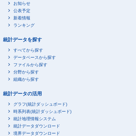
お知らせ
奈良地方法務局
17,135
7,625
公表予定
和歌山地方法務局
15,621
5,349
新着情報
広島法務局管内
109,920
40,346
ランキング
広島法務局
39,855
15,903
統計データを探す
鳥取地方法務局
8,479
2,990
松江地方法務局
11,244
3,526
すべてから探す
岡山地方法務局
28,154
10,862
データベースから探す
ファイルから探す
山口地方法務局
22,188
7,065
分野から探す
高松法務局管内
61,289
20,200
組織から探す
高松法務局
14,953
5,408
徳島地方法務局
12,266
3,992
統計データの活用
松山地方法務局
22,131
7,113
グラフ(統計ダッシュボード)
高知地方法務局
11,939
3,687
時系列表(統計ダッシュボード)
福岡法務局管内
228,900
92,393
統計地理情報システム
福岡法務局
76,896
35,531
統計データダウンロード
佐賀地方法務局
境界データダウンロード
13,209
4,779