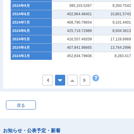
2024年9月
395,103.5267
9,350.75421
2024年8月
402,964.48401
10,801.57431
2024年7月
408,790.79654
9,101.44018
2024年6月
425,719.72989
8,934.36135
2024年5月
416,557.49209
17,128.89695
2024年4月
407,841.98665
13,764.29968
2024年3月
452,834.79606
8,283.4175
2024年2月
401,951.92098
11,807.99557
2024年1月
370,579.26777
11,306.31477
2023年12月
415,872.43552
11,409.91661
2023年11月
395,370.73308
9,635.73739
2023年10月
406,361.56472
9,628.66231
戻る
2023年9月
412,780.70136
9,822.0916
2023年8月
417,064.35021
8,394.5659
2023年7月
414,553.02944
13,400.16478
お知らせ・公表予定・新着
2023年6月
422,769.77367
10,519.10063