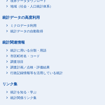
境界データダウンロード
2022年1月
448,092.72548
7,399.44041
地域（社会・人口統計体系）
2021年12月
462,924.36173
9,477.43083
統計データの高度利用
2021年11月
456,720.58849
8,487.00958
2021年10月
408,361.57817
10,782.90451
ミクロデータ利用
2021年9月
451,436.75247
9,914.32436
統計データの自動取得
2021年8月
366,066.38144
7,604.90699
統計関連情報
2021年7月
425,467.66183
7,998.30364
統計に用いる分類・用語
2021年6月
392,236.91598
9,091.20822
市区町村名・コード
2021年5月
393,210.5667
8,968.45473
調査項目
2021年4月
370,340.12259
7,534.68208
調査計画／点検・評価結果
2021年3月
350,653.67454
11,167.66647
行政記録情報等を活用している統計
2021年2月
352,498.75237
6,516.14383
2021年1月
374,571.18742
10,680.71724
リンク集
2020年12月
365,103.11471
9,914.15258
統計を知る・学ぶ
2020年11月
351,001.29047
6,172.8611
統計関係リンク集
2020年10月
356,227.18862
7,510.92797