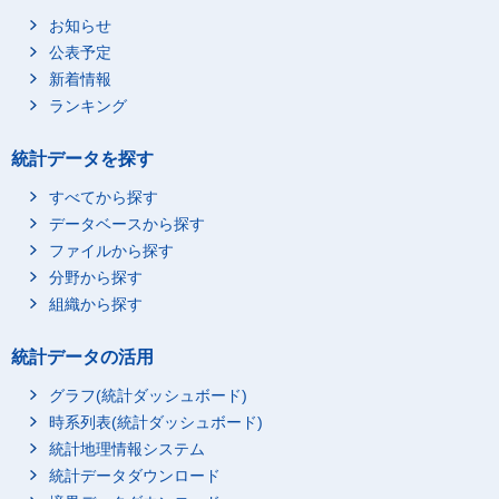
2023年5月
415,442.66565
9,048.80333
お知らせ
公表予定
2023年4月
402,008.05482
8,290.90623
新着情報
2023年3月
409,133.28993
8,499.5755
ランキング
2023年2月
432,591.91222
8,251.30198
2023年1月
408,409.79474
9,673.24629
統計データを探す
2022年12月
403,696.51182
8,948.53189
すべてから探す
2022年11月
408,561.39719
10,128.28452
データベースから探す
2022年10月
426,644.68031
9,967.269
ファイルから探す
2022年9月
450,569.83217
9,009.66419
分野から探す
2022年8月
473,383.83859
9,296.57196
組織から探す
2022年7月
452,588.8887
8,624.78957
統計データの活用
2022年6月
464,305.91419
9,323.9093
グラフ(統計ダッシュボード)
2022年5月
444,446.98622
8,579.58529
時系列表(統計ダッシュボード)
2022年4月
482,753.65776
8,910.32346
統計地理情報システム
2022年3月
454,590.75782
8,036.37353
統計データダウンロード
2022年2月
434,360.8088
8,735.59384