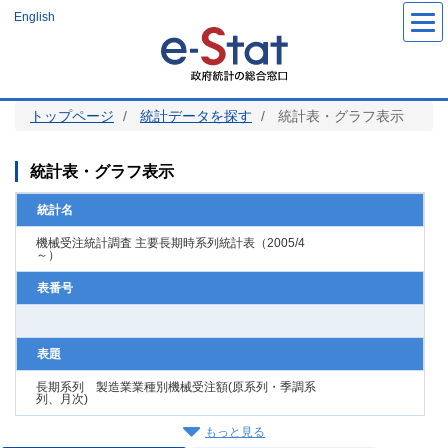
メ
English
イ
ン
コ
ン
テ
ン
ツ
トップページ
統計データを探す
統計表・グラフ表示
に
移
動
統計表・グラフ表示
統計名
機械受注統計調査 主要長期時系列統計表（2005/4
～）
表番号
表題
長期系列 製造業業種別機械受注額(原系列・季調系
列、月次)
もっと見る