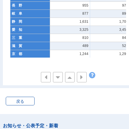
長 野
955
972
岐 阜
877
897
静 岡
1,631
1,700
愛 知
3,325
3,450
三 重
810
841
滋 賀
489
520
京 都
1,244
1,294
大 阪
4,969
5,201
兵 庫
2,710
2,803
奈 良
644
658
和歌山
569
561
鳥 取
257
270
戻る
島 根
287
283
岡 山
939
962
広 島
1,405
1,465
お知らせ・公表予定・新着
山 口
666
675