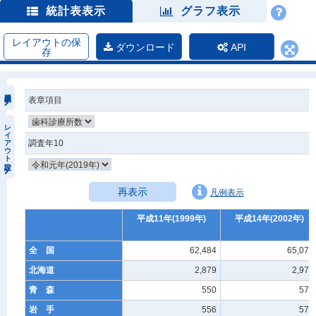
統計表表示
グラフ表示
レイアウトの保
ダウンロード
API
存
表章項目
レイアウト設定
調査年10
再表示
凡例表示
平成11年(1999年)
平成14年(2002年)
全 国
62,484
65,073
北海道
2,879
2,975
青 森
550
571
岩 手
556
573