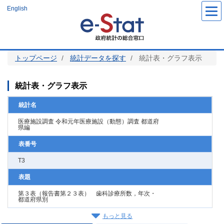
メ
English
イ
ン
コ
ン
テ
ン
ツ
トップページ
統計データを探す
統計表・グラフ表示
に
移
動
統計表・グラフ表示
統計名
医療施設調査 令和元年医療施設（動態）調査 都道府
県編
表番号
T3
表題
第３表（報告書第２３表） 歯科診療所数，年次・
都道府県別
もっと見る