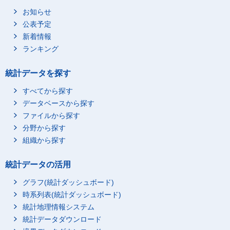
徳 島
404
415
お知らせ
公表予定
香 川
421
424
新着情報
愛 媛
647
667
ランキング
高 知
350
352
福 岡
2,749
2,859
統計データを探す
佐 賀
372
385
すべてから探す
長 崎
716
739
データベースから探す
熊 本
744
786
ファイルから探す
大 分
521
527
分野から探す
宮 崎
482
506
組織から探す
鹿児島
761
782
統計データの活用
沖 縄
546
572
グラフ(統計ダッシュボード)
時系列表(統計ダッシュボード)
統計地理情報システム
統計データダウンロード