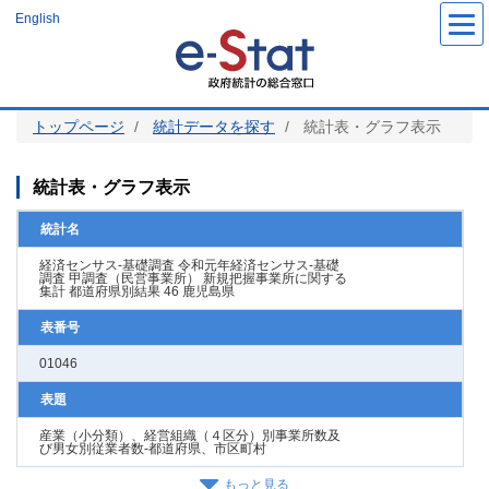
メ
English
イ
ン
コ
ン
テ
ン
ツ
トップページ
統計データを探す
統計表・グラフ表示
に
移
動
統計表・グラフ表示
統計名
経済センサス‐基礎調査 令和元年経済センサス‐基礎
調査 甲調査（民営事業所） 新規把握事業所に関する
集計 都道府県別結果 46 鹿児島県
表番号
01046
表題
産業（小分類）、経営組織（４区分）別事業所数及
び男女別従業者数‐都道府県、市区町村
もっと見る