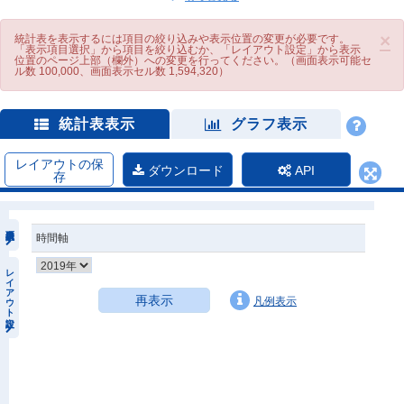
×
統計表を表示するには項目の絞り込みや表示位置の変更が必要です。
「表示項目選択」から項目を絞り込むか、「レイアウト設定」から表示
位置のページ上部（欄外）への変更を行ってください。（画面表示可能セ
ル数 100,000、画面表示セル数 1,594,320）
統計表表示
グラフ表示
レイアウトの保
ダウンロード
API
存
時間軸
レイアウト設定
再表示
凡例表示