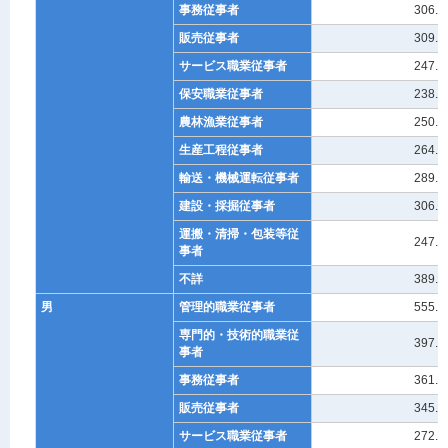
事務従事者
306.6
販売従事者
309.9
サービス職業従事者
247.4
保安職業従事者
238.0
農林漁業従事者
250.1
生産工程従事者
264.4
輸送・機械運転従事者
289.0
建設・採掘従事者
306.8
運搬・清掃・包装等従
247.6
事者
不詳
389.2
男
管理的職業従事者
555.2
専門的・技術的職業従
397.9
事者
事務従事者
361.2
販売従事者
345.3
サービス職業従事者
272.0