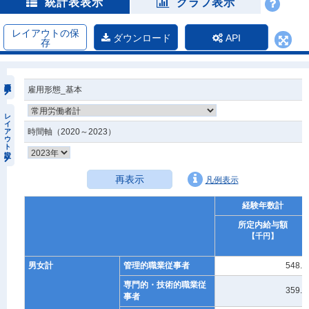
統計表表示
グラフ表示
レイアウトの保
ダウンロード
API
存
雇用形態_基本
レイアウト設定
時間軸（2020～2023）
再表示
凡例表示
経験年数計
所定内給与額
【千円】
男女計
管理的職業従事者
548.9
専門的・技術的職業従
359.7
事者