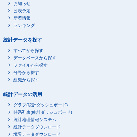
お知らせ
輸送・機械運転従事者
250.0
公表予定
建設・採掘従事者
248.8
新着情報
運搬・清掃・包装等従
ランキング
200.0
事者
不詳
273.4
統計データを探す
すべてから探す
データベースから探す
ファイルから探す
分野から探す
組織から探す
統計データの活用
グラフ(統計ダッシュボード)
時系列表(統計ダッシュボード)
統計地理情報システム
統計データダウンロード
境界データダウンロード