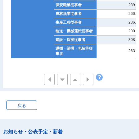
保安職業従事者
239.5
農林漁業従事者
266.2
生産工程従事者
286.2
輸送・機械運転従事者
290.5
建設・採掘従事者
308.3
運搬・清掃・包装等従
263.5
事者
不詳
421.6
女
管理的職業従事者
485.7
専門的・技術的職業従
305.3
事者
事務従事者
266.4
販売従事者
246.6
戻る
サービス職業従事者
229.4
保安職業従事者
214.8
農林漁業従事者
195.5
お知らせ・公表予定・新着
生産工程従事者
202.3