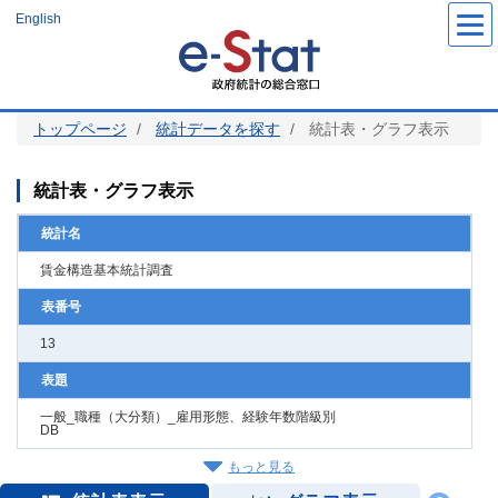
メ
English
イ
ン
コ
ン
テ
ン
ツ
トップページ
統計データを探す
統計表・グラフ表示
に
移
動
統計表・グラフ表示
統計名
賃金構造基本統計調査
表番号
13
表題
一般_職種（大分類）_雇用形態、経験年数階級別
DB
もっと見る