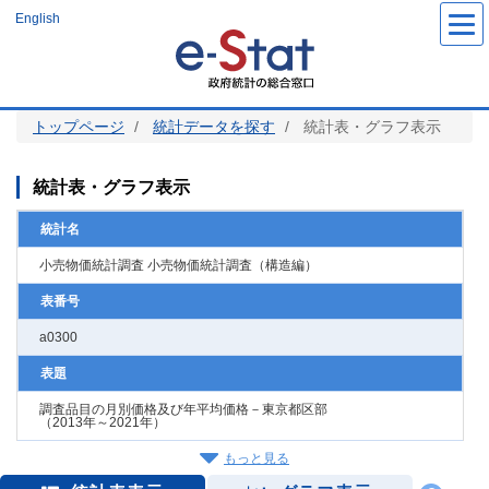
メ
English
イ
ン
コ
ン
テ
ン
ツ
トップページ
統計データを探す
統計表・グラフ表示
に
移
動
統計表・グラフ表示
統計名
小売物価統計調査 小売物価統計調査（構造編）
表番号
a0300
表題
調査品目の月別価格及び年平均価格－東京都区部
（2013年～2021年）
もっと見る