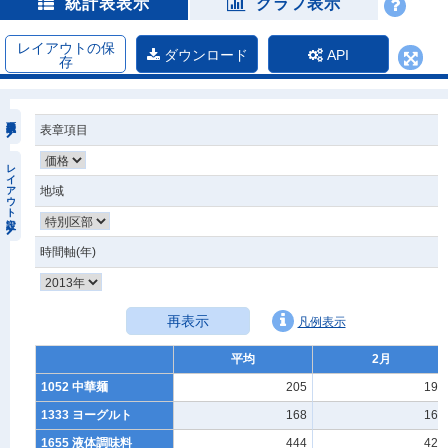
統計表表示
グラフ表示
レイアウトの保
ダウンロード
API
存
表章項目
レイアウト設定
地域
時間軸(年)
再表示
凡例表示
平均
2月
1052 中華麺
205
194
1333 ヨーグルト
168
168
1655 液体調味料
444
424