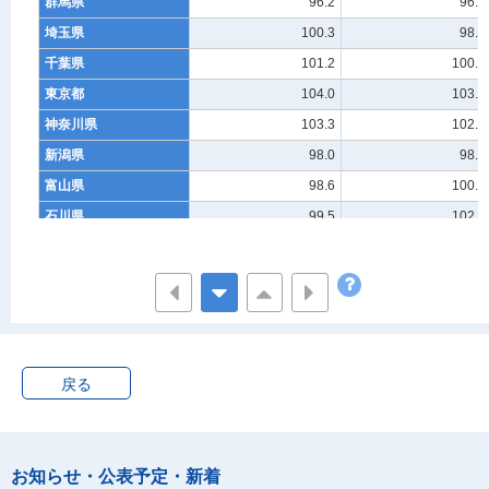
群馬県
96.2
96.0
埼玉県
100.3
98.1
千葉県
101.2
100.4
東京都
104.0
103.0
神奈川県
103.3
102.1
新潟県
98.0
98.8
富山県
98.6
100.7
石川県
99.5
102.1
福井県
99.3
102.5
山梨県
97.7
98.0
長野県
97.9
95.8
岐阜県
97.1
97.7
静岡県
98.3
97.5
戻る
愛知県
98.1
97.5
三重県
98.7
100.3
滋賀県
98.6
98.8
お知らせ・公表予定・新着