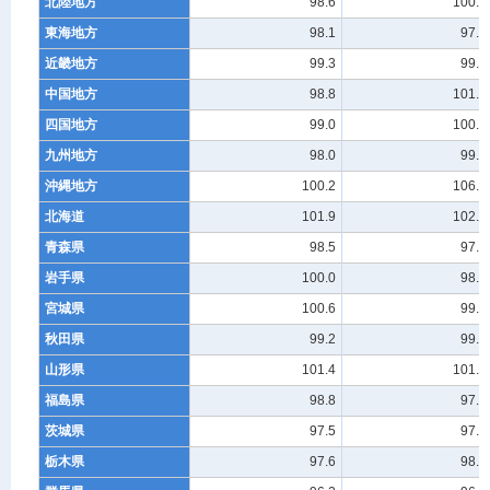
北陸地方
98.6
100.4
東海地方
98.1
97.9
近畿地方
99.3
99.7
中国地方
98.8
101.5
四国地方
99.0
100.6
九州地方
98.0
99.2
沖縄地方
100.2
106.7
北海道
101.9
102.3
青森県
98.5
97.6
岩手県
100.0
98.7
宮城県
100.6
99.7
秋田県
99.2
99.6
山形県
101.4
101.8
福島県
98.8
97.5
茨城県
97.5
97.4
栃木県
97.6
98.0