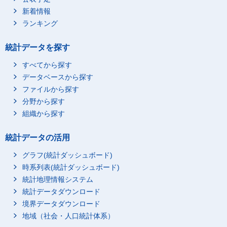
新着情報
砂川市
5,773
1,311
ランキング
歌志内市
1,314
376
深川市
7,492
1,574
統計データを探す
富良野市
6,492
1,306
すべてから探す
登別市
15,904
3,433
データベースから探す
恵庭市
18,244
3,359
ファイルから探す
伊達市
11,174
2,569
分野から探す
北広島市
17,768
3,198
組織から探す
石狩市
18,086
3,010
統計データの活用
北斗市
12,341
2,499
当別町
5,212
898
グラフ(統計ダッシュボード)
時系列表(統計ダッシュボード)
新篠津村
974
139
統計地理情報システム
松前町
3,062
848
統計データダウンロード
福島町
1,774
427
境界データダウンロード
知内町
1,549
316
地域（社会・人口統計体系）
木古内町
1,809
465