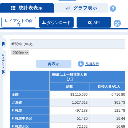
統計表表示
グラフ表示
レイアウトの保
ダウンロード
API
存
時間軸（年次）
レイアウト設定
再表示
凡例表示
65歳以上一般世帯人員
【人】
総数
世帯人員が1人
全国
33,115,696
6,716,806
北海道
1,527,613
361,735
札幌市
497,138
121,789
札幌市中央区
51,430
16,447
札幌市北区
72,162
16,690