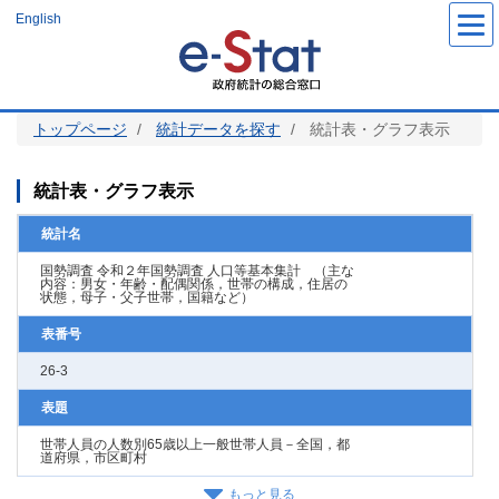
メ
English
イ
ン
コ
ン
テ
ン
ツ
トップページ
統計データを探す
統計表・グラフ表示
に
移
動
統計表・グラフ表示
統計名
国勢調査 令和２年国勢調査 人口等基本集計 （主な
内容：男女・年齢・配偶関係，世帯の構成，住居の
状態，母子・父子世帯，国籍など）
表番号
26-3
表題
世帯人員の人数別65歳以上一般世帯人員－全国，都
道府県，市区町村
もっと見る