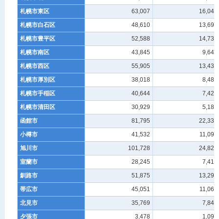
札幌市東区
63,007
16,049
札幌市白石区
48,610
13,696
札幌市豊平区
52,588
14,735
札幌市南区
43,845
9,644
札幌市西区
55,905
13,435
札幌市厚別区
38,018
8,480
札幌市手稲区
40,644
7,424
札幌市清田区
30,929
5,189
函館市
81,795
22,337
小樽市
41,532
11,095
旭川市
101,728
24,821
室蘭市
28,245
7,410
釧路市
51,875
13,290
帯広市
45,051
11,065
北見市
35,769
7,846
夕張市
3,478
1,095