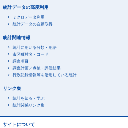
七飯町
8,624
1,731
統計データの高度利用
鹿部町
1,392
248
ミクロデータ利用
森町
5,081
1,115
統計データの自動取得
八雲町
5,083
1,215
統計関連情報
長万部町
1,909
535
江差町
2,504
653
統計に用いる分類・用語
市区町村名・コード
上ノ国町
1,793
479
調査項目
厚沢部町
1,421
277
調査計画／点検・評価結果
乙部町
1,485
381
行政記録情報等を活用している統計
奥尻町
939
263
今金町
1,891
400
リンク集
せたな町
3,134
772
統計を知る・学ぶ
島牧村
519
146
統計関係リンク集
寿都町
992
297
黒松内町
870
268
サイトについて
蘭越町
1,620
334