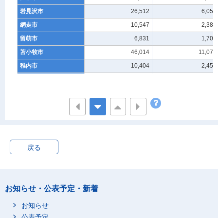
岩見沢市
26,512
6,056
網走市
10,547
2,383
留萌市
6,831
1,708
苫小牧市
46,014
11,075
稚内市
10,404
2,454
美唄市
8,071
2,122
芦別市
5,519
1,439
江別市
34,397
6,686
赤平市
3,926
1,131
紋別市
7,211
2,209
戻る
士別市
6,754
1,467
名寄市
8,148
1,822
三笠市
3,350
1,037
お知らせ・公表予定・新着
根室市
8,100
1,757
千歳市
21,352
4,583
お知らせ
滝川市
12,448
3,114
公表予定