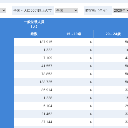
全国～人口50万以上の市
時間軸（年次）
一般世帯人員
【人】
総数
15～19歳
20～24歳
187,915
4
5
1,322
4
1
7,109
4
4
41,557
4
5
78,853
4
5
138,725
4
5
86,914
4
3
1,228
4
1
5,104
4
2
21,462
4
3
37,144
4
3