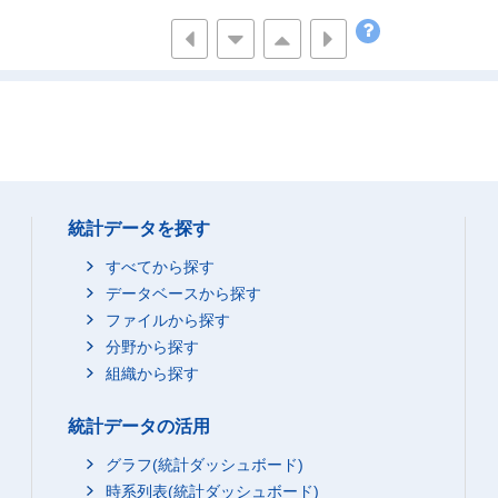
2,337
2
3,982
2
6,338
2
4,526
2
146
2
392
2
1,472
2
2,298
2
統計データを探す
3,494
2
すべてから探す
2,532
-
データベースから探す
ファイルから探す
6
-
分野から探す
81
-
組織から探す
648
-
1,224
-
統計データの活用
2,007
-
グラフ(統計ダッシュボード)
1,067
-
時系列表(統計ダッシュボード)