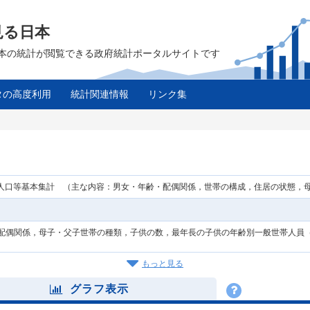
見る日本
は、日本の統計が閲覧できる政府統計ポータルサイトです
タの高度利用
統計関連情報
リンク集
 人口等基本集計 （主な内容：男女・年齢・配偶関係，世帯の構成，住居の状態，
配偶関係，母子・父子世帯の種類，子供の数，最年長の子供の年齢別一般世帯人員（
もっと見る
グラフ表示