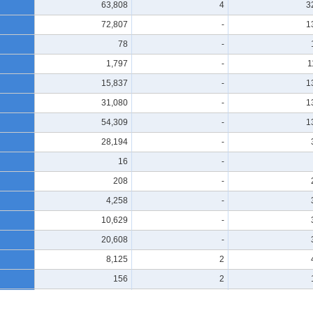
63,808
4
3
72,807
-
1
78
-
1,797
-
1
15,837
-
1
31,080
-
1
54,309
-
1
28,194
-
16
-
208
-
4,258
-
10,629
-
20,608
-
8,125
2
156
2
493
2