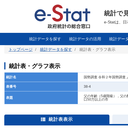
メ
イ
ン
統計で
コ
ン
テ
e-Stat
ン
ツ
に
移
統計データを探す
統計データの活用
統計デー
動
トップページ
統計データを探す
統計表・グラフ表示
統計表・グラフ表示
統計名
国勢調査 令和２年国勢調査
表番号
38-4
父の年齢（5歳階級），父の
表題
口50万以上の市
統計表表示