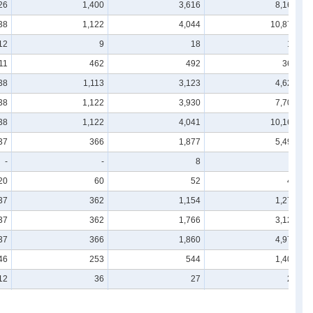
26
1,400
3,616
8,168
38
1,122
4,044
10,872
12
9
18
15
11
462
492
369
38
1,113
3,123
4,626
38
1,122
3,930
7,704
38
1,122
4,041
10,167
37
366
1,877
5,495
-
-
8
4
20
60
52
44
37
362
1,154
1,270
37
362
1,766
3,121
37
366
1,860
4,972
46
253
544
1,400
12
36
27
29
29
132
97
76