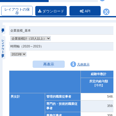
レイアウトの保
ダウンロード
API
存
企業規模_基本
レイアウト設定
時間軸（2020～2023）
再表示
凡例表示
経験年数計
所定内給与額
【千円】
男女計
管理的職業従事者
548.9
専門的・技術的職業従
359.7
事者
事務従事者
306.6