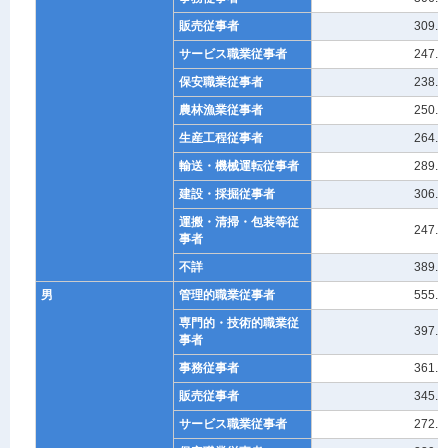
販売従事者
309.9
サービス職業従事者
247.4
保安職業従事者
238.0
農林漁業従事者
250.1
生産工程従事者
264.4
輸送・機械運転従事者
289.0
建設・採掘従事者
306.8
運搬・清掃・包装等従
247.6
事者
不詳
389.2
男
管理的職業従事者
555.2
専門的・技術的職業従
397.9
事者
事務従事者
361.2
販売従事者
345.3
サービス職業従事者
272.0