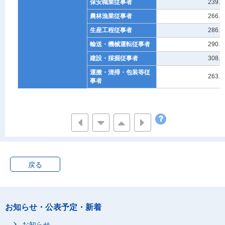
保安職業従事者
239.5
農林漁業従事者
266.2
生産工程従事者
286.2
輸送・機械運転従事者
290.5
建設・採掘従事者
308.3
運搬・清掃・包装等従
263.5
事者
不詳
421.6
女
管理的職業従事者
485.7
専門的・技術的職業従
305.3
事者
事務従事者
266.4
販売従事者
246.6
戻る
サービス職業従事者
229.4
保安職業従事者
214.8
農林漁業従事者
195.5
お知らせ・公表予定・新着
生産工程従事者
202.3
お知らせ