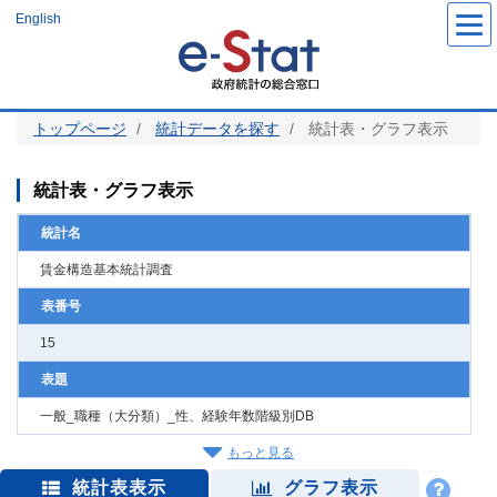
メ
English
イ
ン
コ
ン
テ
ン
ツ
トップページ
統計データを探す
統計表・グラフ表示
に
移
動
統計表・グラフ表示
統計名
賃金構造基本統計調査
表番号
15
表題
一般_職種（大分類）_性、経験年数階級別DB
もっと見る
統計表表示
グラフ表示