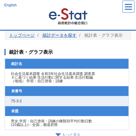
メ
English
イ
ン
コ
ン
テ
ン
ツ
トップページ
統計データを探す
統計表・グラフ表示
に
移
動
統計表・グラフ表示
統計名
社会生活基本調査 令和3年社会生活基本調査 調査票
Ａに基づく結果 生活行動に関する結果 生活行動編
（地域） 学習・自己啓発・訓練
表番号
75-3-2
表題
男女,学習・自己啓発・訓練の種類別平均行動日数
(10歳以上)－全国，都道府県
もっと見る