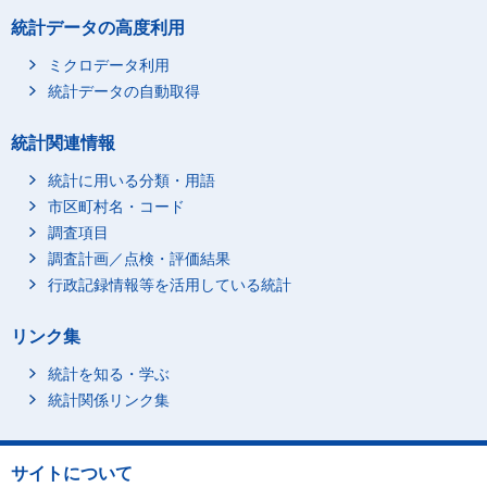
石川県
総数
統計データの高度利用
人口集中地区
人口集中地区以外
ミクロデータ利用
統計データの自動取得
福井県
総数
人口集中地区
統計関連情報
人口集中地区以外
統計に用いる分類・用語
山梨県
総数
市区町村名・コード
人口集中地区
調査項目
人口集中地区以外
調査計画／点検・評価結果
長野県
総数
行政記録情報等を活用している統計
人口集中地区
リンク集
人口集中地区以外
岐阜県
総数
統計を知る・学ぶ
人口集中地区
統計関係リンク集
人口集中地区以外
静岡県
総数
サイトについて