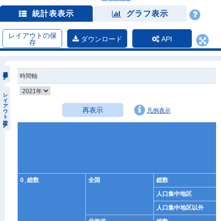
統計表表示
グラフ表示
レイアウトの保
ダウンロード
API
存
時間軸
レイアウト設定
再表示
凡例表示
0_総数
全国
総数
人口集中地区
人口集中地区以外