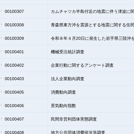
00100307
カムチャツカ半島付近の地震に伴う津波に
00100308
青森県東方沖を震源とする地震に関する住
00100309
令和８年４月20日に発生した岩手県三陸沖
00100401
機械受注統計調査
00100402
企業行動に関するアンケート調査
00100403
法人企業動向調査
00100405
消費動向調査
00100406
景気動向指数
00100407
民間非営利団体実態調査
00100408
地方公共団体消費状況等調査