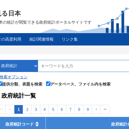
見る日本
は、日本の統計が閲覧できる政府統計ポータルサイトです
タの高度利用
統計関連情報
リンク集
検索オプション
提供分類、表題を検索
データベース、ファイル内を検索
政府統計一覧
1
2
3
4
5
6
7
8
9
<<
<
>
>>
政府統計コード
政府統計