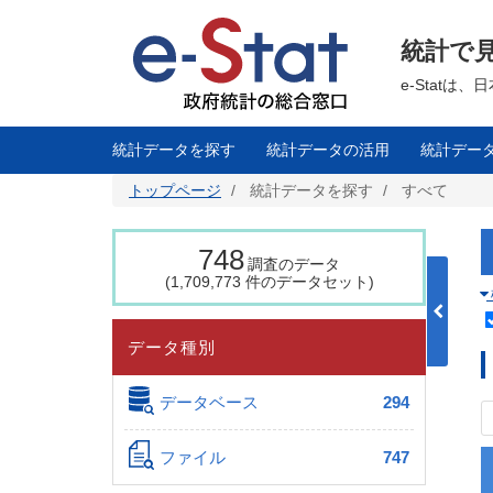
メ
イ
ン
統計で
コ
ン
テ
e-Stat
ン
ツ
に
移
統計データを探す
統計データの活用
統計デー
動
トップページ
統計データを探す
すべて
748
調査のデータ
(1,709,773 件のデータセット)
データ種別
データベース
294
ファイル
747