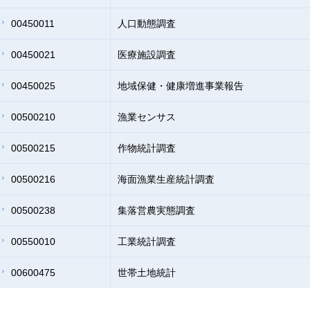
00450011
人口動態調査
00450021
医療施設調査
00450025
地域保健・健康増進事業報告
00500210
漁業センサス
00500215
作物統計調査
00500216
海面漁業生産統計調査
00500238
集落営農実態調査
00550010
工業統計調査
00600475
世帯土地統計