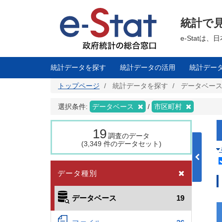
メ
イ
ン
統計で
コ
ン
テ
e-Stat
ン
ツ
に
移
統計データを探す
統計データの活用
統計デー
動
トップページ
統計データを探す
データベー
選択条件:
データベース
市区町村
19
調査のデータ
(3,349 件のデータセット)
データ種別
データベース
19