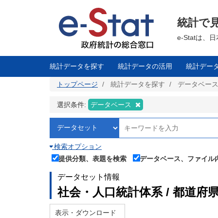
メ
イ
ン
統計で
コ
ン
テ
e-Stat
ン
ツ
に
移
統計データを探す
統計データの活用
統計デー
動
トップページ
統計データを探す
データベー
選択条件:
データベース
検索オプション
提供分類、表題を検索
データベース、ファイル
データセット情報
社会・人口統計体系 / 都道府県
表示・ダウンロード