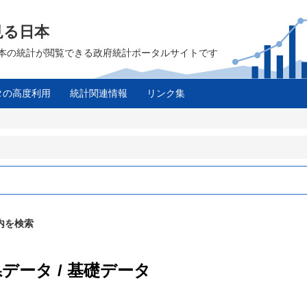
見る日本
は、日本の統計が閲覧できる政府統計ポータルサイトです
タの高度利用
統計関連情報
リンク集
ス
内を検索
データ / 基礎データ