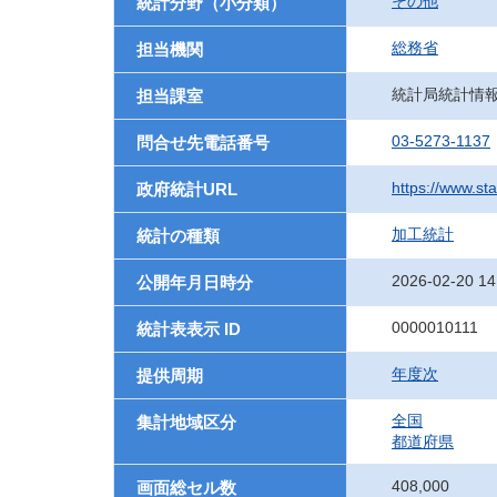
その他
統計分野（小分類）
総務省
担当機関
統計局統計情
担当課室
03-5273-1137
問合せ先電話番号
https://www.sta
政府統計URL
加工統計
統計の種類
2026-02-20 14
公開年月日時分
0000010111
統計表表示 ID
年度次
提供周期
全国
集計地域区分
都道府県
408,000
画面総セル数