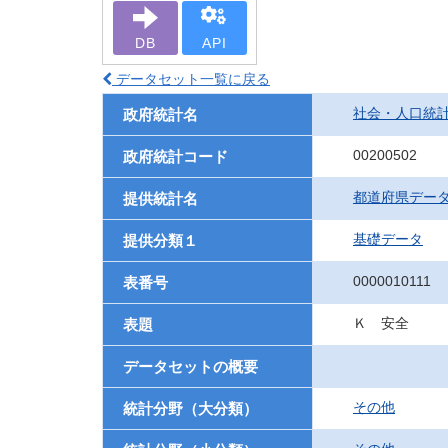
DB
API
データセット一覧に戻る
社会・人口統
政府統計名
00200502
政府統計コード
都道府県デー
提供統計名
基礎データ
提供分類１
0000010111
表番号
Ｋ 安全
表題
データセットの概要
その他
統計分野（大分類）