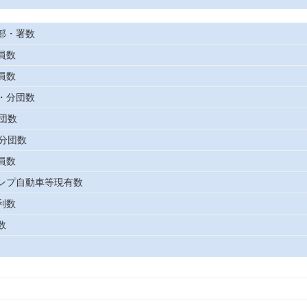
本部・署数
職員数
吏員数
団・分団数
防団数
防分団数
団員数
防ポンプ自動車等現有数
水利数
数