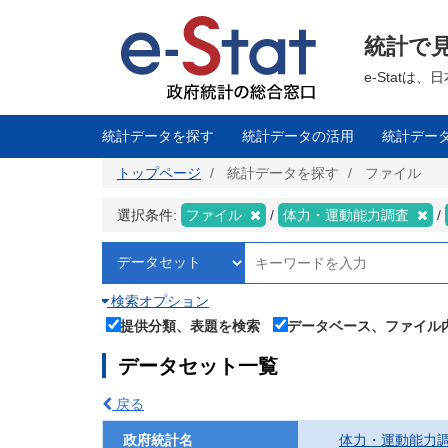
メ
イ
ン
統計で
コ
ン
テ
e-Stat
ン
ツ
に
移
統計データを探す
統計データの活用
統計デー
動
トップページ
統計データを探す
ファイル
選択条件:
ファイル
体力・運動能力調査
検索オプション
提供分類、表題を検索
データベース、ファイル
データセット一覧
戻る
政府統計名
体力・運動能力