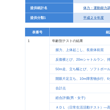
提供統計名
体力・運動能力
提供分類1
平成２９年度
表番号
統
1
年齢別テストの結果
握力、上体起こし、長座体前屈
反復横とび、20mシャトルラン、
50m走、立ち幅とび、ソフトボー
開眼片足立ち、10m障害物歩行、6
合計点
総合評価(男・女子)
ＡＤＬ（日常生活活動テスト）―