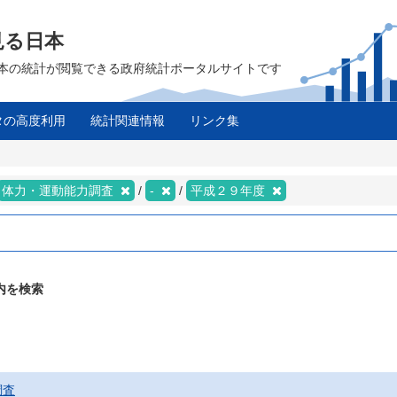
見る日本
は、日本の統計が閲覧できる政府統計ポータルサイトです
タの高度利用
統計関連情報
リンク集
体力・運動能力調査
-
平成２９年度
内を検索
調査