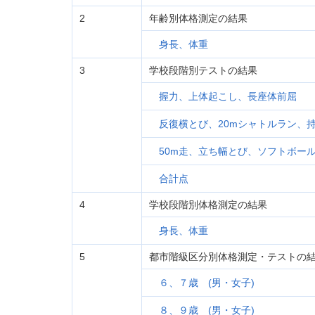
2
年齢別体格測定の結果
身長、体重
3
学校段階別テストの結果
握力、上体起こし、長座体前屈
反復横とび、20mシャトルラン、
50m走、立ち幅とび、ソフトボー
合計点
4
学校段階別体格測定の結果
身長、体重
5
都市階級区分別体格測定・テストの
６、７歳 (男・女子)
８、９歳 (男・女子)