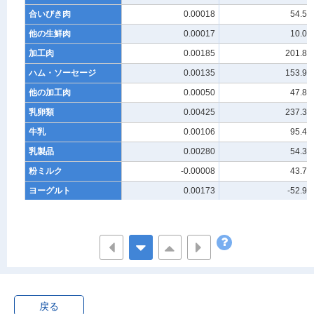
合いびき肉
0.00018
54.58
他の生鮮肉
0.00017
10.07
加工肉
0.00185
201.81
ハム・ソーセージ
0.00135
153.91
他の加工肉
0.00050
47.89
乳卵類
0.00425
237.32
牛乳
0.00106
95.47
乳製品
0.00280
54.31
粉ミルク
-0.00008
43.73
ヨーグルト
0.00173
-52.93
バター・チーズ
0.00109
57.22
他の乳製品
0.00007
6.29
卵
0.00039
87.55
野菜・海藻
0.01080
-337.47
生鮮野菜
0.00850
-187.84
戻る
乾物・海藻
0.00049
-42.08