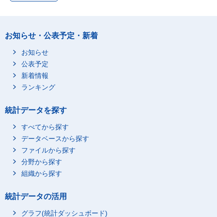
豆類
-0.00002
-11.93
干しのり
0.00010
10.46
お知らせ・公表予定・新着
わかめ・こんぶ
0.00015
-25.78
他の乾物・海藻
0.00026
-14.83
お知らせ
公表予定
大豆加工品
0.00078
-5.68
新着情報
豆腐
0.00045
-8.56
ランキング
油揚げ・がんもどき
0.00020
-4.18
納豆
0.00010
13.71
統計データを探す
他の大豆製品
0.00004
-6.66
すべてから探す
他の野菜・海藻加工品
0.00103
-101.88
データベースから探す
こんにゃく
0.00013
-1.30
ファイルから探す
野菜の漬物
0.00058
-74.08
分野から探す
野菜・海藻のつくだ煮
0.00010
-30.39
組織から探す
他の野菜・海藻加工品
0.00022
3.90
のその他
統計データの活用
果物
0.00527
-682.83
グラフ(統計ダッシュボード)