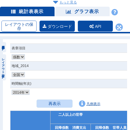
もっと見る
統計表表示
グラフ表示
レイアウトの保
ダウンロード
API
存
表章項目
レイアウト設定
地域_2014
時間軸(年次)
再表示
凡例表示
二人以上の世帯
回帰係数 消費支出
回帰係数 世帯人員