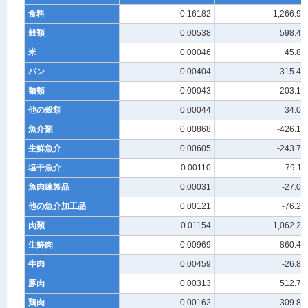
食料
0.16182
1,266.93
穀類
0.00538
598.41
米
0.00046
45.81
パン
0.00404
315.49
麺類
0.00043
203.10
他の穀類
0.00044
34.01
魚介類
0.00868
-426.10
生鮮魚介
0.00605
-243.71
塩干魚介
0.00110
-79.11
魚肉練製品
0.00031
-27.08
他の魚介加工品
0.00121
-76.20
肉類
0.01154
1,062.21
生鮮肉
0.00969
860.40
牛肉
0.00459
-26.89
豚肉
0.00313
512.77
鶏肉
0.00162
309.87