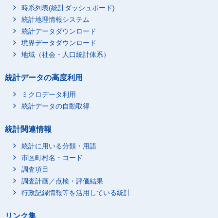
生鮮果物
0.00488
-658.29
時系列表(統計ダッシュボード)
果物加工品
0.00040
-24.55
統計地理情報システム
統計データダウンロード
油脂・調味料
0.00437
247.72
境界データダウンロード
油脂
0.00034
11.34
地域（社会・人口統計体系）
食用油
0.00035
1.03
マーガリン
-0.00001
10.31
統計データの高度利用
調味料
0.00403
236.38
ミクロデータ利用
食塩
0.00002
-4.29
統計データの自動取得
しょう油
0.00005
-6.95
みそ
0.00008
-2.46
統計関連情報
砂糖
-0.00012
-1.27
統計に用いる分類・用語
酢
0.00002
-13.43
市区町村名・コード
ソース・ケチャップ
0.00006
22.53
調査項目
調査計画／点検・評価結果
マヨネーズ・マヨネー
0.00000
16.18
ズ風調味料
行政記録情報等を活用している統計
ジャム
0.00012
-3.73
リンク集
ドレッシング
0.00034
6.68