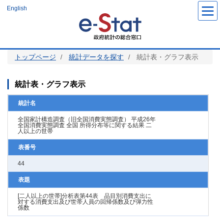
メ
English
イ
ン
コ
ン
テ
ン
ツ
トップページ
統計データを探す
統計表・グラフ表示
に
移
動
統計表・グラフ表示
統計名
全国家計構造調査（旧全国消費実態調査） 平成26年
全国消費実態調査 全国 所得分布等に関する結果 二
人以上の世帯
表番号
44
表題
[二人以上の世帯]分析表第44表 品目別消費支出に
対する消費支出及び世帯人員の回帰係数及び弾力性
係数