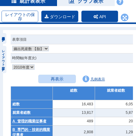
統計表表示
グラフ表示
レイアウトの保
ダウンロード
API
存
表章項目
レイアウト設定
時間軸(年度次)
再表示
凡例表示
総数
就業者総数
総数
16,483
6,058
就業者総数
13,817
5,872
A_管理的職業従事者
489
207
B_専門的・技術的職業
2,808
1,291
従事者