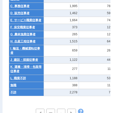
C_事務従事者
1,995
787
D_販売従事者
1,462
590
E_サービス職業従事者
1,664
745
F_保安職業従事者
373
127
G_農林漁業従事者
265
129
H_生産工程従事者
1,515
640
I_輸送・機械運転従事
659
267
者
J_建設・採掘従事者
1,122
448
K_運搬・清掃・包装等
277
111
従事者
L_職業不詳
1,188
530
無職
388
110
不詳
2,278
76