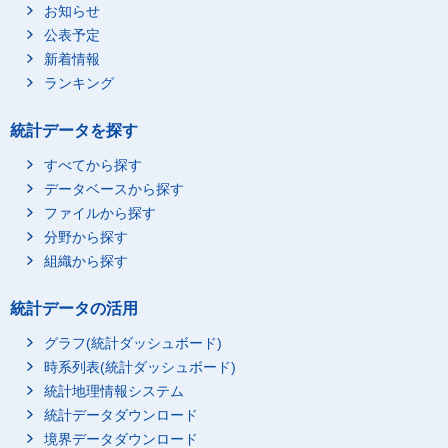
お知らせ
65～69歳
45,701
公表予定
70～74歳
86,210
新着情報
75～79歳
122,696
ランキング
80～84歳
155,443
統計データを探す
85～89歳
160,951
90～94歳
116,324
すべてから探す
95～99歳
41,359
データベースから探す
ファイルから探す
100歳以上
5,832
分野から探す
不詳
411
組織から探す
女
総数
785,669
0～4歳
881
統計データの活用
5～9歳
158
グラフ(統計ダッシュボード)
10～14歳
238
時系列表(統計ダッシュボード)
15～19歳
570
統計地理情報システム
20～24歳
794
統計データダウンロード
境界データダウンロード
25～29歳
877