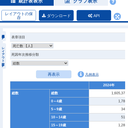
統計表表示
グラフ表示
レイアウトの保
ダウンロード
API
存
表章項目
レイアウト設定
死因年次推移分類
再表示
凡例表示
2024年
総数
総数
1,605,378
0～4歳
1,785
5～9歳
349
10～14歳
513
15～19歳
1,284