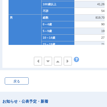
100歳以上
41,263
不詳
543
男
総数
819,709
0～4歳
904
5～9歳
191
10～14歳
275
15～19歳
714
20～24歳
1,376
25～29歳
1,422
30～34歳
1,808
35～39歳
2,696
40～44歳
4,388
戻る
45～49歳
7,846
50～54歳
14,180
55～59歳
20,095
お知らせ・公表予定・新着
60～64歳
28,887