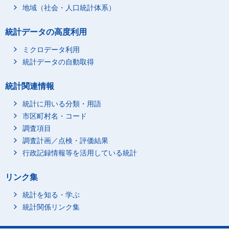
地域（社会・人口統計体系）
30～34歳
957
35～39歳
1,541
統計データの高度利用
40～44歳
2,447
ミクロデータ利用
45～49歳
4,555
統計データの自動取得
50～54歳
7,954
55～59歳
9,884
統計関連情報
60～64歳
12,999
統計に用いる分類・用語
65～69歳
19,757
市区町村名・コード
70～74歳
39,471
調査項目
75～79歳
65,106
調査計画／点検・評価結果
行政記録情報等を活用している統計
80～84歳
108,483
85～89歳
159,707
リンク集
90～94歳
190,136
統計を知る・学ぶ
95～99歳
123,591
統計関係リンク集
100歳以上
35,431
不詳
132