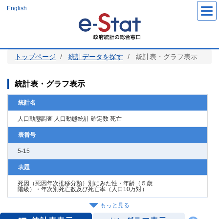
メ
English
イ
ン
コ
ン
テ
ン
ツ
トップページ
統計データを探す
統計表・グラフ表示
に
移
動
統計表・グラフ表示
統計名
人口動態調査 人口動態統計 確定数 死亡
表番号
5-15
表題
死因（死因年次推移分類）別にみた性・年齢（５歳
階級）・年次別死亡数及び死亡率（人口10万対）
もっと見る