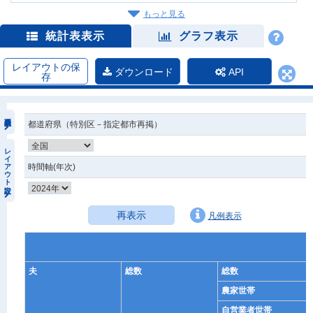
もっと見る
統計表表示
グラフ表示
レイアウトの保
ダウンロード
API
存
都道府県（特別区－指定都市再掲）
レイアウト設定
時間軸(年次)
再表示
凡例表示
夫
総数
総数
農家世帯
自営業者世帯