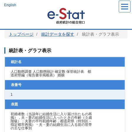
メ
English
イ
ン
コ
ン
テ
ン
ツ
トップページ
統計データを探す
統計表・グラフ表示
に
移
動
統計表・グラフ表示
統計名
人口動態調査 人口動態統計 確定数 保管統計表 都
道府県編（報告書非掲載表） 婚姻
表番号
1
表題
初婚者数（当該年に結婚生活に入り届け出たもの再
掲），夫－妻の結婚生活に入ったときの年齢（５歳
階級）；夫妻の平均初婚年齢，都道府県（特別区－
指定都市再掲）・夫－妻の結婚生活に入る前の世帯
の主な仕事別